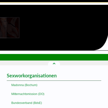
Sexworkorganisationen
Madonna (Bochum)
Mitternachtsmission (DO)
Bundesverband (BdsE)