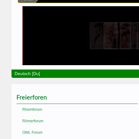
Deutsch [Du]
Freierforen
Rheinforum
Römerforum
OWL Forum