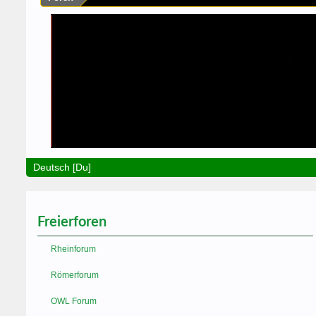
Deutsch [Du]
Freierforen
Rheinforum
Römerforum
OWL Forum