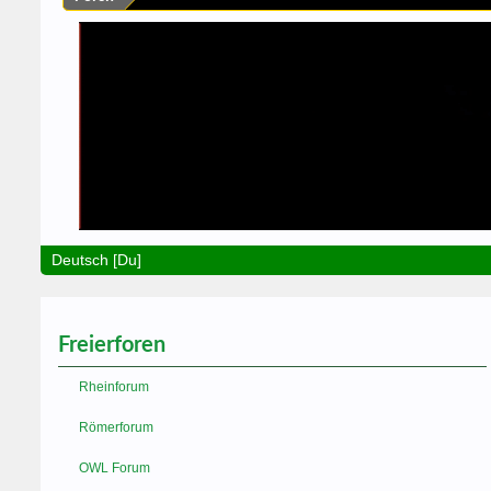
Deutsch [Du]
Freierforen
Rheinforum
Römerforum
OWL Forum