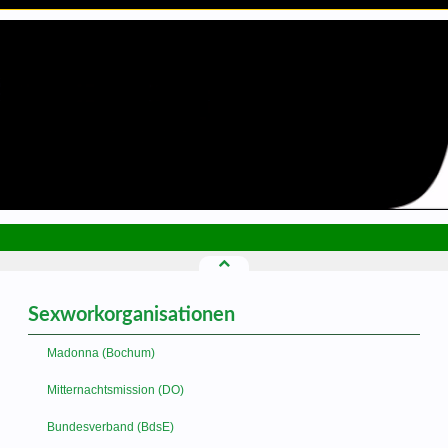
Sexworkorganisationen
Madonna (Bochum)
Mitternachtsmission (DO)
Bundesverband (BdsE)