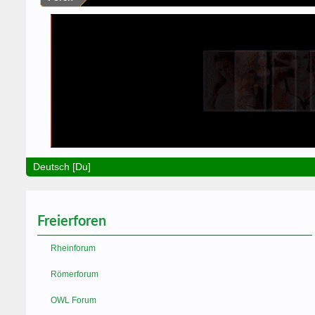
Deutsch [Du]
Freierforen
Rheinforum
Römerforum
OWL Forum