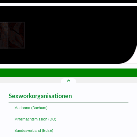
Sexworkorganisationen
Madonna (Bochum)
Mitternachtsmission (DO)
Bundesverband (BdsE)