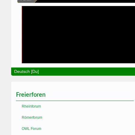
Deutsch [Du]
Freierforen
Rheinforum
Römerforum
OWL Forum