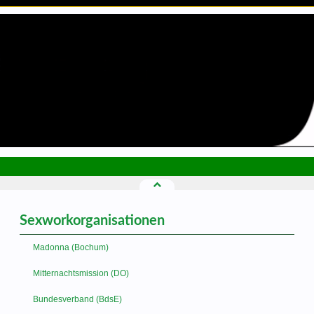
Sexworkorganisationen
Madonna (Bochum)
Mitternachtsmission (DO)
Bundesverband (BdsE)