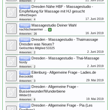
21. Juni 2019
Antworten:
7
Dresden Nähe HBF - Massagestudio -
Frage
Empfehlung für Massage mit HJ gesucht
AlfredSiegen
17. Juni 2019
Antworten:
4
Massagestudio Deiner Wahl
Frage
nachtschwaermer
...
2
16. Juni 2019
Antworten:
26
Dresden - Massagestudio - Thaimassage
Frage
Dresden was Neues?
Gelöschtes Mitglied 53325
2. Juni 2019
Antworten:
2
Dresden - Massagestudio - Thai-Massage
Frage
Nordy
2. Juni 2019
Antworten:
2
Eilenburg - Allgemeine Frage - Ladies.de
Frage
thecook86
29. Mai 2019
Antworten:
3
Dresden - Allgemeine Frage -
Frage
Bussenwunder/Wunderbiene
Wilder33
19. Mai 2019
Antworten:
6
Dresden - Allgemeine Frage - Pia (Les
Frage