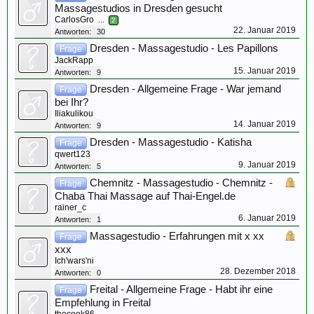
Massagestudios in Dresden gesucht
CarlosGro
...
2
22. Januar 2019
Antworten:
30
Dresden - Massagestudio - Les Papillons
Frage
JackRapp
15. Januar 2019
Antworten:
9
Dresden - Allgemeine Frage - War jemand
Frage
bei Ihr?
Iliakulikou
14. Januar 2019
Antworten:
9
Dresden - Massagestudio - Katisha
Frage
qwert123
9. Januar 2019
Antworten:
5
Chemnitz - Massagestudio - Chemnitz -
Frage
Chaba Thai Massage auf Thai-Engel.de
rainer_c
6. Januar 2019
Antworten:
1
Massagestudio - Erfahrungen mit x xx
Frage
xxx
Ich'wars'ni
28. Dezember 2018
Antworten:
0
Freital - Allgemeine Frage - Habt ihr eine
Frage
Empfehlung in Freital