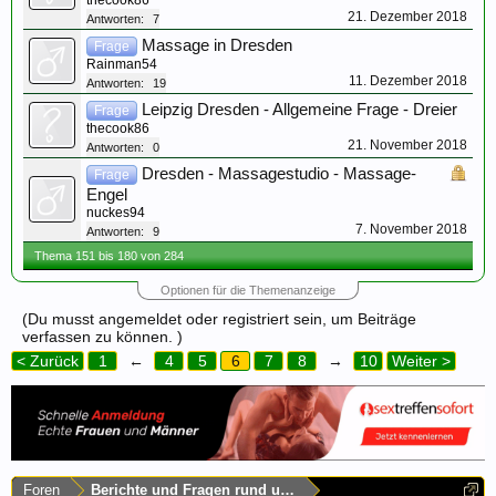
thecook86
21. Dezember 2018
Antworten:
7
Massage in Dresden
Frage
Rainman54
11. Dezember 2018
Antworten:
19
Leipzig Dresden - Allgemeine Frage - Dreier
Frage
thecook86
21. November 2018
Antworten:
0
Dresden - Massagestudio - Massage-
Frage
Engel
nuckes94
7. November 2018
Antworten:
9
Thema 151 bis 180 von 284
Optionen für die Themenanzeige
(Du musst angemeldet oder registriert sein, um Beiträge
verfassen zu können. )
< Zurück
1
←
4
5
6
7
8
→
10
Weiter >
Foren
Berichte und Fragen rund um Sachsen