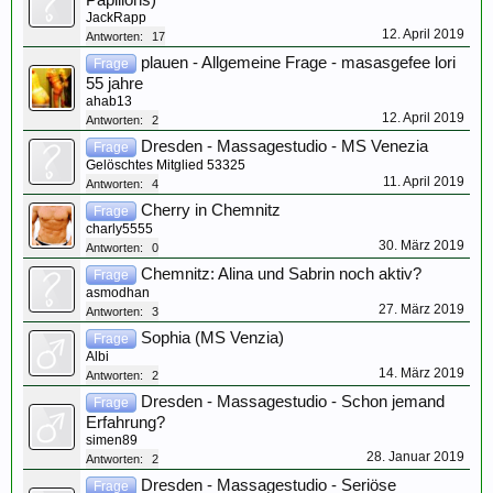
Papillons)
JackRapp
12. April 2019
Antworten:
17
plauen - Allgemeine Frage - masasgefee lori
Frage
55 jahre
ahab13
12. April 2019
Antworten:
2
Dresden - Massagestudio - MS Venezia
Frage
Gelöschtes Mitglied 53325
11. April 2019
Antworten:
4
Cherry in Chemnitz
Frage
charly5555
30. März 2019
Antworten:
0
Chemnitz: Alina und Sabrin noch aktiv?
Frage
asmodhan
27. März 2019
Antworten:
3
Sophia (MS Venzia)
Frage
Albi
14. März 2019
Antworten:
2
Dresden - Massagestudio - Schon jemand
Frage
Erfahrung?
simen89
28. Januar 2019
Antworten:
2
Dresden - Massagestudio - Seriöse
Frage