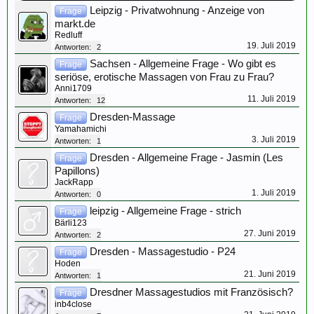
Leipzig - Privatwohnung - Anzeige von
Frage
markt.de
Redluff
19. Juli 2019
Antworten:
2
Sachsen - Allgemeine Frage - Wo gibt es
Frage
seriöse, erotische Massagen von Frau zu Frau?
Anni1709
11. Juli 2019
Antworten:
12
Dresden-Massage
Frage
Yamahamichi
3. Juli 2019
Antworten:
1
Dresden - Allgemeine Frage - Jasmin (Les
Frage
Papillons)
JackRapp
1. Juli 2019
Antworten:
0
leipzig - Allgemeine Frage - strich
Frage
Bärli123
27. Juni 2019
Antworten:
2
Dresden - Massagestudio - P24
Frage
Hoden
21. Juni 2019
Antworten:
1
Dresdner Massagestudios mit Französisch?
Frage
inb4close