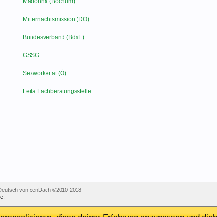
Madonna (Bochum)
Mitternachtsmission (DO)
Bundesverband (BdsE)
GSSG
Sexworker.at (Ö)
Leila Fachberatungsstelle
Deutsch von xenDach
©2010-2018
e
.