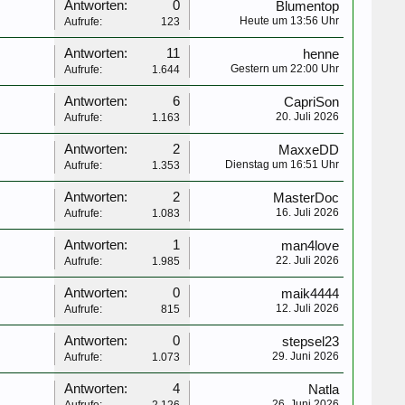
Antworten:
0
Blumentop
Heute um 13:56 Uhr
Aufrufe:
123
Antworten:
11
henne
Gestern um 22:00 Uhr
Aufrufe:
1.644
Antworten:
6
CapriSon
20. Juli 2026
Aufrufe:
1.163
Antworten:
2
MaxxeDD
Dienstag um 16:51 Uhr
Aufrufe:
1.353
Antworten:
2
MasterDoc
16. Juli 2026
Aufrufe:
1.083
Antworten:
1
man4love
22. Juli 2026
Aufrufe:
1.985
Antworten:
0
maik4444
12. Juli 2026
Aufrufe:
815
Antworten:
0
stepsel23
29. Juni 2026
Aufrufe:
1.073
Antworten:
4
Natla
26. Juni 2026
Aufrufe:
2.126