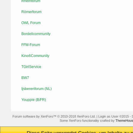
Rheinforum
Römerforum
OWL Forum
Bordellcommunity
FFM-Forum
Kino6Community
TGirlService
BW7
Ijsberenforum (NL)
Youppie (B/FR)
Forum software by XenForo™
© 2010-2018 XenForo Ltd.
|
Login as User
©2015
-
Some XenForo functionality crafted by
ThemeHous