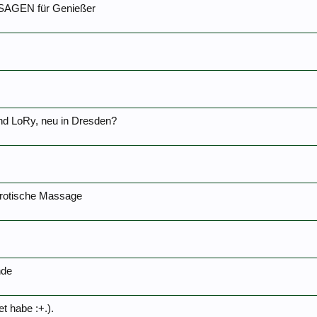
SSAGEN für Genießer
nd LoRy, neu in Dresden?
erotische Massage
nde
t habe :+.).