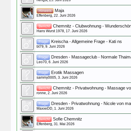
Maja
Hinweis
Effenberg
,
22. Juni 2026
Chemnitz - Clubwohnung - Wunderschö
Bericht
Hans Wurst 1978
,
17. Juni 2026
Kreischa - Allgemeine Frage - Kati ns
Frage
bt79
,
9. Juni 2026
Dresden - Massageclub - Normale Thaim
Frage
Leo70
,
6. Juni 2026
Erotik Massagen
Frage
sammy0005
,
3. Juni 2026
Chemnitz - Privatwohnung - Massage vo
Bericht
ronne
,
2. Juni 2026
Dresden - Privatwohnung - Nicole von ma
Frage
MaxxeDD
,
1. Juni 2026
Sofie Chemnitz
Bericht
Effenberg
,
31. Mai 2026