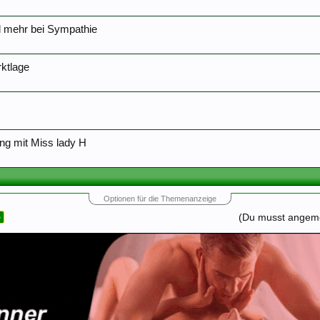
 mehr bei Sympathie
rktlage
ung mit Miss lady H
Optionen für die Themenanzeige
>
(Du musst angemel