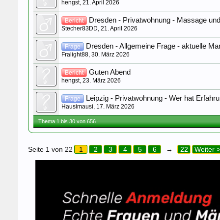
hengst
,
21. April 2026
Dresden - Privatwohnung - Massage und
Bericht
Stecher83DD
,
21. April 2026
Dresden - Allgemeine Frage - aktuelle Ma
Frage
Fralight88
,
30. März 2026
Guten Abend
Bericht
hengst
,
23. März 2026
Leipzig - Privatwohnung - Wer hat Erfahr
Frage
Hausimausi
,
17. März 2026
Thema 1 bis 30 von 656
Seite 1 von 22
1
2
3
4
5
6
→
22
Weiter 