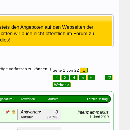
stets den Angeboten auf den Webseiten der
bitten wir auch nicht öffentlich im Forum zu
dios!
träge verfassen zu können. )
Seite 1 von 22
1
2
3
4
5
6
→
22
Weiter >
ngsdatum ↓
Antworten
Aufrufe
Letzter Beitrag
Antworten:
0
Intermammarius
1. Juni 2019
Aufrufe:
14.841