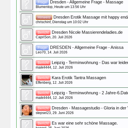
Dresden - Allgemeine Frage - Massage
Frage
Blumentop
,
Heute um 13:56 Uhr
Dresden Erotik Massage mit happy end/
Hinweis
chrischinf
,
Dienstag um 10:02 Uhr
Dresden Nicole Massierendeladies.de
Bericht
CapriSon
,
20. Juli 2026
DRESDEN - Allgemeine Frage - Anissa
Frage
Leo70
,
14. Juli 2026
Leipzig - Terminwohnung - Das war leider
Bericht
maik4444
,
12. Juli 2026
Kara Erotik Tantra Massagen
Bericht
Effenberg
,
12. Juli 2026
Leipzig - Terminwohnung - 2 Jahre-6.Dat
Bericht
maik4444
,
12. Juli 2026
Dresden - Massagestudio - Gloria in der 
Bericht
stepsel23
,
29. Juni 2026
Es war eine sehr schöne Massage.
Bericht
hengst
,
25. Juni 2026