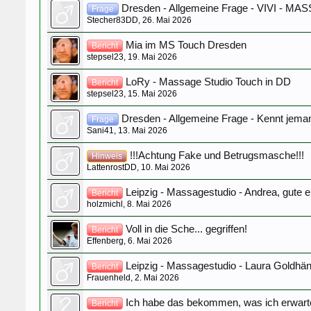
Dresden - Allgemeine Frage - VIVI - MA
Frage
Stecher83DD
,
26. Mai 2026
Mia im MS Touch Dresden
Bericht
stepsel23
,
19. Mai 2026
LoRy - Massage Studio Touch in DD
Bericht
stepsel23
,
15. Mai 2026
Dresden - Allgemeine Frage - Kennt jema
Frage
Sani41
,
13. Mai 2026
!!!Achtung Fake und Betrugsmasche!!!
Hinweis
LattenrostDD
,
10. Mai 2026
Leipzig - Massagestudio - Andrea, gute 
Bericht
holzmichl
,
8. Mai 2026
Voll in die Sche... gegriffen!
Bericht
Effenberg
,
6. Mai 2026
Leipzig - Massagestudio - Laura Goldhä
Bericht
Frauenheld
,
2. Mai 2026
Ich habe das bekommen, was ich erwarte
Bericht