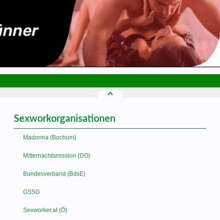
Sexworkorganisationen
Madonna (Bochum)
Mitternachtsmission (DO)
Bundesverband (BdsE)
GSSG
Sexworker.at (Ö)