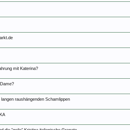
arkt.de
ahrung mit Katerina?
e Dame?
h langen raushängenden Schamlippen
IKA