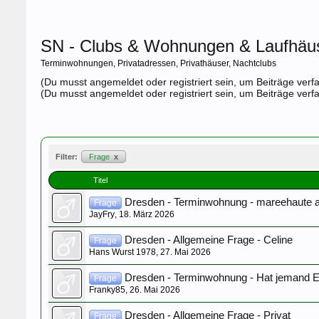
SN - Clubs & Wohnungen & Laufhäu
Terminwohnungen, Privatadressen, Privathäuser, Nachtclubs
(Du musst angemeldet oder registriert sein, um Beiträge verf
(Du musst angemeldet oder registriert sein, um Beiträge verf
Filter:
Frage
x
Titel
Dresden - Terminwohnung - mareehaute 
Frage
JayFry
,
18. März 2026
Dresden - Allgemeine Frage - Celine
Frage
Hans Wurst 1978
,
27. Mai 2026
Dresden - Terminwohnung - Hat jemand E
Frage
Franky85
,
26. Mai 2026
Dresden - Allgemeine Frage - Privat
Frage