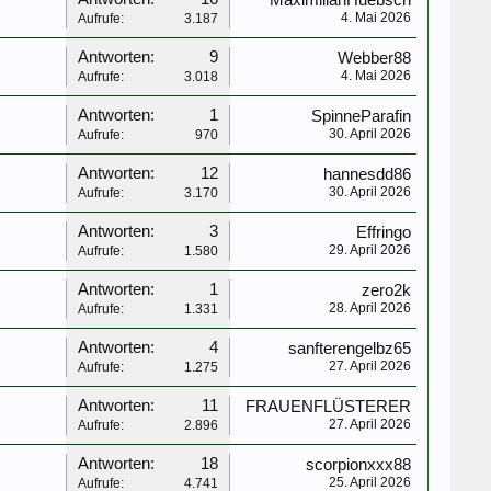
MaximilianHuebsch
4. Mai 2026
Aufrufe:
3.187
Antworten:
9
Webber88
4. Mai 2026
Aufrufe:
3.018
Antworten:
1
SpinneParafin
30. April 2026
Aufrufe:
970
Antworten:
12
hannesdd86
30. April 2026
Aufrufe:
3.170
Antworten:
3
Effringo
29. April 2026
Aufrufe:
1.580
Antworten:
1
zero2k
28. April 2026
Aufrufe:
1.331
Antworten:
4
sanfterengelbz65
27. April 2026
Aufrufe:
1.275
Antworten:
11
FRAUENFLÜSTERER
27. April 2026
Aufrufe:
2.896
Antworten:
18
scorpionxxx88
25. April 2026
Aufrufe:
4.741