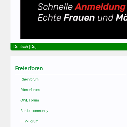
Deutsch [Du]
Freierforen
Rheinforum
Römerforum
OWL Forum
Bordellcommunity
FFM-Forum