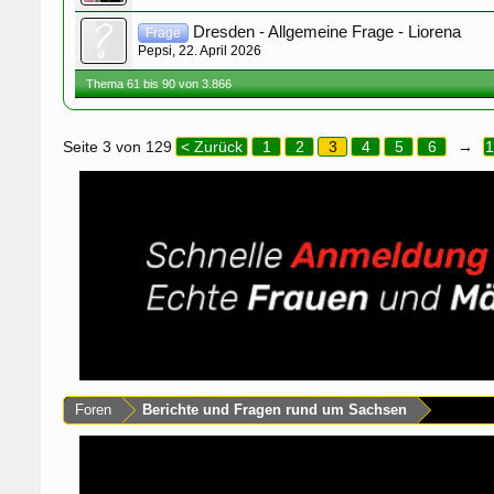
Dresden - Allgemeine Frage - Liorena
Frage
Pepsi
,
22. April 2026
Thema 61 bis 90 von 3.866
Seite 3 von 129
< Zurück
1
2
3
4
5
6
→
1
Foren
Berichte und Fragen rund um Sachsen