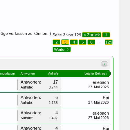
träge verfassen zu können. )
Seite 3 von 129
< Zurück
1
2
3
4
5
6
→
129
Weiter >
x
lungsdatum
Antworten
Aufrufe
Letzter Beitrag ↓
Antworten:
17
erlebach
27. Mai 2026
Aufrufe:
3.744
Antworten:
6
Epi
27. Mai 2026
Aufrufe:
1.138
Antworten:
4
erlebach
27. Mai 2026
Aufrufe:
1.497
Antworten:
4
Epi