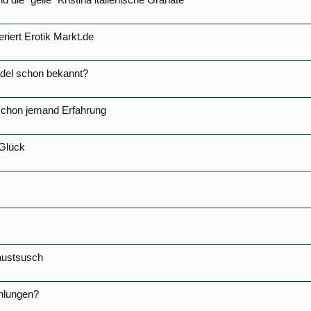
die "geile" Kristina italienische Granate
riert Erotik Markt.de
Mädel schon bekannt?
 schon jemand Erfahrung
 Glück
austsusch
hlungen?