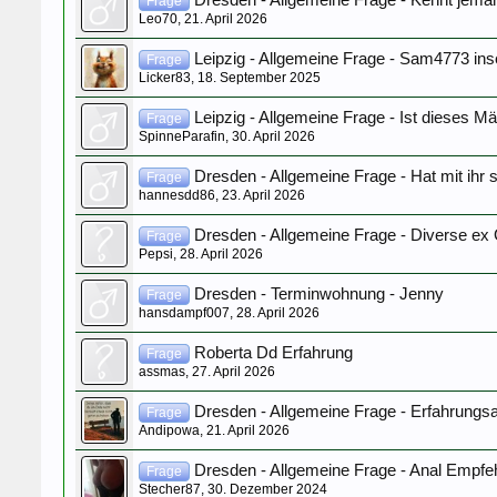
Dresden - Allgemeine Frage - Kennt jemand 
Frage
Leo70
,
21. April 2026
Leipzig - Allgemeine Frage - Sam4773 inse
Frage
Licker83
,
18. September 2025
Leipzig - Allgemeine Frage - Ist dieses 
Frage
SpinneParafin
,
30. April 2026
Dresden - Allgemeine Frage - Hat mit ihr
Frage
hannesdd86
,
23. April 2026
Dresden - Allgemeine Frage - Diverse ex
Frage
Pepsi
,
28. April 2026
Dresden - Terminwohnung - Jenny
Frage
hansdampf007
,
28. April 2026
Roberta Dd Erfahrung
Frage
assmas
,
27. April 2026
Dresden - Allgemeine Frage - Erfahrungs
Frage
Andipowa
,
21. April 2026
Dresden - Allgemeine Frage - Anal Empfe
Frage
Stecher87
,
30. Dezember 2024