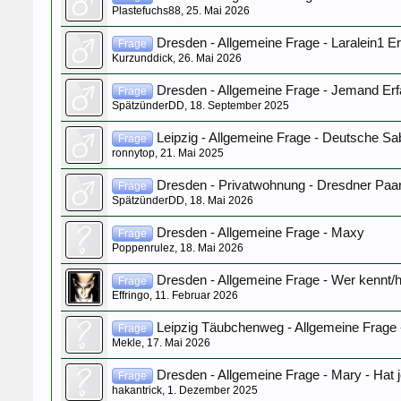
Plastefuchs88
,
25. Mai 2026
Dresden - Allgemeine Frage - Laralein1 E
Frage
Kurzunddick
,
26. Mai 2026
Dresden - Allgemeine Frage - Jemand Er
Frage
SpätzünderDD
,
18. September 2025
Leipzig - Allgemeine Frage - Deutsche Sa
Frage
ronnytop
,
21. Mai 2025
Dresden - Privatwohnung - Dresdner Paa
Frage
SpätzünderDD
,
18. Mai 2026
Dresden - Allgemeine Frage - Maxy
Frage
Poppenrulez
,
18. Mai 2026
Dresden - Allgemeine Frage - Wer kennt/h
Frage
Effringo
,
11. Februar 2026
Leipzig Täubchenweg - Allgemeine Frage 
Frage
Mekle
,
17. Mai 2026
Dresden - Allgemeine Frage - Mary - Hat
Frage
hakantrick
,
1. Dezember 2025