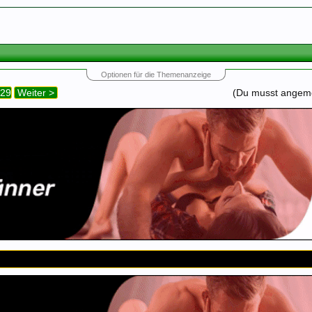
Optionen für die Themenanzeige
29
Weiter >
(Du musst angemel