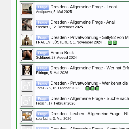
Dresden - Allgemeine Frage - Leoni
Frage
Andipowa
,
5. Mai 2025
Dresden - Allgemeine Frage - Anal
Frage
Stecher1
,
12. Dezember 2025
Dresden - Privatwohnung - Sally82 von M
Frage
FRAUENFLÜSTERER
,
1. November 2024
...
2
3
Emma Beck
Frage
Schlüppi
,
27. August 2024
Dresden - Allgemeine Frage - Wer hat Erf
Frage
Effringo
,
5. Mai 2026
Dresden - Privatwohnung - Wer kennt di
Frage
Tom1976
,
16. Oktober 2023
...
3
4
5
Dresden - Allgemeine Frage - Suche nac
Frage
Frosch
,
17. Februar 2026
Dresden - Leuben - Allgemeine Frage - N
Frage
sparfuchs
,
3. Mai 2026