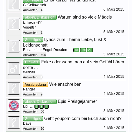
Er ist kürzer, als du denkst
Sonstiges
G. Geilowitsch
6. März 2015
Antworten:
4
Warum sind so viele Mädels
abgetr. Diskussion
tätowiert?
Vogel87
5. März 2015
Antworten:
2
Lyrics zum Thema Liebe, Lust &
Sonstiges
Leidenschaft
Rosa-lieber Engel-Dresden
...
18
19
20
5. März 2015
Antworten:
496
Fake oder wenn man auf sein Gefühl hören
Hinweis
sollte ...
Wutball
4. März 2015
Antworten:
8
Wie anschreiben
Verabredung
Ranger
4. März 2015
Antworten:
9
Epis Preisgejammer
abgetr. Diskussion
Epi
...
2
3
4
3. März 2015
Antworten:
80
Geht youporn.com bei Euch auch nicht?
Sonstiges
Dave
2. März 2015
Antworten:
10