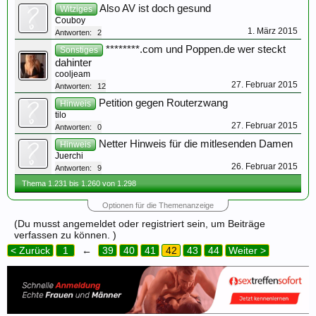
Also AV ist doch gesund
Witziges
Couboy
1. März 2015
Antworten:
2
********.com und Poppen.de wer steckt
Sonstiges
dahinter
cooljeam
27. Februar 2015
Antworten:
12
Petition gegen Routerzwang
Hinweis
tilo
27. Februar 2015
Antworten:
0
Netter Hinweis für die mitlesenden Damen
Hinweis
Juerchi
26. Februar 2015
Antworten:
9
Thema 1.231 bis 1.260 von 1.298
Optionen für die Themenanzeige
(Du musst angemeldet oder registriert sein, um Beiträge
verfassen zu können. )
< Zurück
1
←
39
40
41
42
43
44
Weiter >