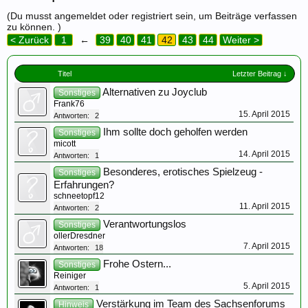
(Du musst angemeldet oder registriert sein, um Beiträge verfassen
zu können. )
< Zurück
1
←
39
40
41
42
43
44
Weiter >
Titel
Letzter Beitrag ↓
Alternativen zu Joyclub
Sonstiges
Frank76
15. April 2015
Antworten:
2
Ihm sollte doch geholfen werden
Sonstiges
micott
14. April 2015
Antworten:
1
Besonderes, erotisches Spielzeug -
Sonstiges
Erfahrungen?
schneetopf12
11. April 2015
Antworten:
2
Verantwortungslos
Sonstiges
ollerDresdner
7. April 2015
Antworten:
18
Frohe Ostern...
Sonstiges
Reiniger
5. April 2015
Antworten:
1
Verstärkung im Team des Sachsenforums
Hinweis