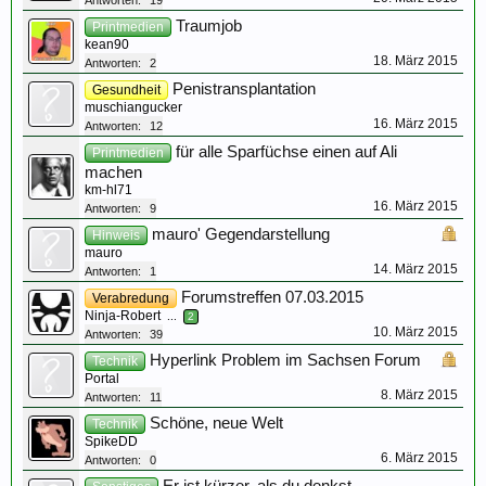
Antworten:
19
Traumjob
Printmedien
kean90
18. März 2015
Antworten:
2
Penistransplantation
Gesundheit
muschiangucker
16. März 2015
Antworten:
12
für alle Sparfüchse einen auf Ali
Printmedien
machen
km-hl71
16. März 2015
Antworten:
9
mauro' Gegendarstellung
Hinweis
mauro
14. März 2015
Antworten:
1
Forumstreffen 07.03.2015
Verabredung
Ninja-Robert
...
2
10. März 2015
Antworten:
39
Hyperlink Problem im Sachsen Forum
Technik
Portal
8. März 2015
Antworten:
11
Schöne, neue Welt
Technik
SpikeDD
6. März 2015
Antworten:
0