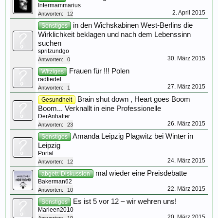
Intermammarius
2. April 2015
Antworten:
12
in den Wichskabinen West-Berlins die
Sonstiges
Wirklichkeit beklagen und nach dem Lebenssinn
suchen
spritzundgo
30. März 2015
Antworten:
0
Frauen für !!! Polen
Witziges
radfiedel
27. März 2015
Antworten:
1
Brain shut down , Heart goes Boom
Gesundheit
Boom... Verknallt in eine Professionelle
DerAnhalter
26. März 2015
Antworten:
23
Amanda Leipzig Plagwitz bei Winter in
Sonstiges
Leipzig
Portal
24. März 2015
Antworten:
12
mal wieder eine Preisdebatte
abgetr. Diskussion
Bakerman62
22. März 2015
Antworten:
10
Es ist 5 vor 12 – wir wehren uns!
Sonstiges
Marleen2010
20. März 2015