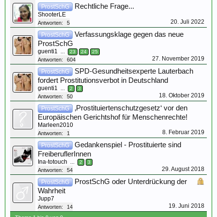
Rechtliche Frage...
ProstSchG
ShooterLE
20. Juli 2022
Antworten:
5
Verfassungsklage gegen das neue
ProstSchG
ProstSchG
guenti1
...
23
24
25
27. November 2019
Antworten:
604
SPD-Gesundheitsexperte Lauterbach
ProstSchG
fordert Prostitutionsverbot in Deutschland
guenti1
...
2
3
18. Oktober 2019
Antworten:
50
‚Prostituiertenschutzgesetz‘ vor den
ProstSchG
Europäischen Gerichtshof für Menschenrechte!
Marleen2010
8. Februar 2019
Antworten:
1
Gedankenspiel - Prostituierte sind
ProstSchG
FreiberuflerInnen
Ina-totouch
...
2
3
29. August 2018
Antworten:
54
ProstSchG oder Unterdrückung der
ProstSchG
Wahrheit
Jupp7
19. Juni 2018
Antworten:
14