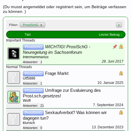
(Du musst angemeldet oder registriert sein, um Beiträge verfassen
zu können. )
Filter:
ProstSchG
x
x
Titel
Letzter Beitrag ↓
Important Threads
WICHTIG! ProstSchG -
ProstSchG
Neuregelung im Sachsenforum
Intermammarius
28. Juni 2017
Antworten:
1
Normal Threads
Frage Markt
ProstSchG
Ulf5886
10. Januar 2025
Antworten:
1
Umfrage zur Evaluierung des
ProstSchG
Prost.sch.gesetzes!
Wolfl
7. September 2024
Antworten:
21
Sexkaufverbot? Was können wir
ProstSchG
dagegen tun?
klunsch
13. Dezember 2023
Antworten:
0