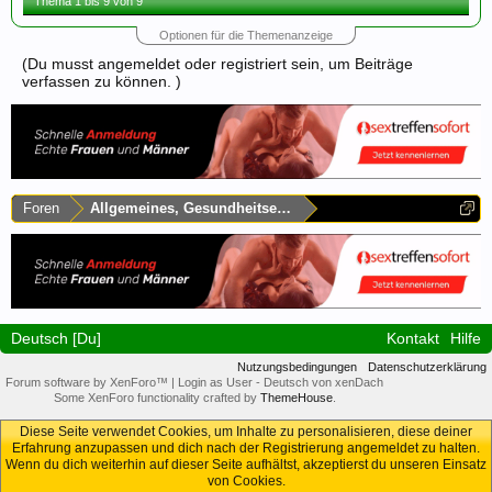
Thema 1 bis 9 von 9
Optionen für die Themenanzeige
(Du musst angemeldet oder registriert sein, um Beiträge
verfassen zu können. )
Foren
Allgemeines, Gesundheitsecke & Umfragen
Deutsch [Du]
Kontakt
Hilfe
Nutzungsbedingungen
Datenschutzerklärung
Forum software by XenForo™
|
Login as User
-
Deutsch von xenDach
Some XenForo functionality crafted by
ThemeHouse
.
Diese Seite verwendet Cookies, um Inhalte zu personalisieren, diese deiner
Erfahrung anzupassen und dich nach der Registrierung angemeldet zu halten.
Wenn du dich weiterhin auf dieser Seite aufhältst, akzeptierst du unseren Einsatz
von Cookies.