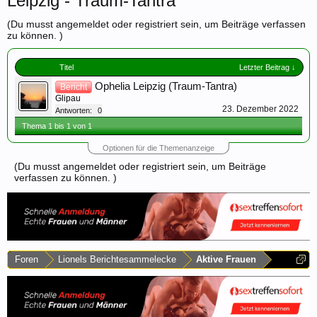
Leipzig - Traum-Tantra
(Du musst angemeldet oder registriert sein, um Beiträge verfassen
zu können. )
Titel
Letzter Beitrag ↓
Ophelia Leipzig (Traum-Tantra)
Bericht
Glipau
23. Dezember 2022
Antworten:
0
Thema 1 bis 1 von 1
Optionen für die Themenanzeige
(Du musst angemeldet oder registriert sein, um Beiträge
verfassen zu können. )
Foren
Lionels Berichtesammelecke
Aktive Frauen