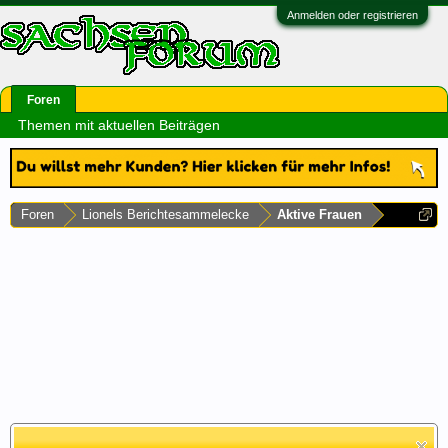
Anmelden oder registrieren
Foren
Themen mit aktuellen Beiträgen
Foren
Lionels Berichtesammelecke
Aktive Frauen