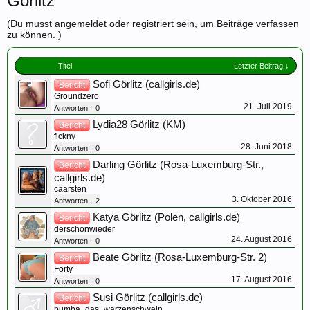
Görlitz
(Du musst angemeldet oder registriert sein, um Beiträge verfassen
zu können. )
Titel
Letzter Beitrag ↓
Sofi Görlitz (callgirls.de)
Bericht
Groundzero
21. Juli 2019
Antworten:
0
Lydia28 Görlitz (KM)
Bericht
fickny
28. Juni 2018
Antworten:
0
Darling Görlitz (Rosa-Luxemburg-Str.,
Bericht
callgirls.de)
caarsten
3. Oktober 2016
Antworten:
2
Katya Görlitz (Polen, callgirls.de)
Bericht
derschonwieder
24. August 2016
Antworten:
0
Beate Görlitz (Rosa-Luxemburg-Str. 2)
Bericht
Forty
17. August 2016
Antworten:
0
Susi Görlitz (callgirls.de)
Bericht
pumba_das_warzenschwein