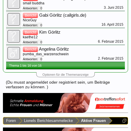
small buddha
3. Juni 2015
Antworten:
0
Gabi Görlitz (callgirls.de)
Bericht
NiceGuy
16. April 2015
Antworten:
0
Kim Görlitz
Bericht
kaethe12
6. Februar 2015
Antworten:
0
Angelina Görlitz
Bericht
pumba_das_warzenschwein
2. Februar 2015
Antworten:
0
Thema 1 bis 16 von 16
Optionen für die Themenanzeige
(Du musst angemeldet oder registriert sein, um Beiträge
verfassen zu können. )
Foren
Lionels Berichtesammelecke
Aktive Frauen