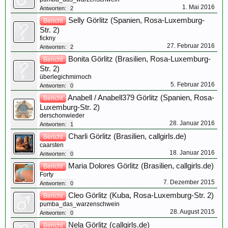
1. Mai 2016
Antworten:
2
Selly Görlitz (Spanien, Rosa-Luxemburg-
Bericht
Str. 2)
fickny
27. Februar 2016
Antworten:
2
Bonita Görlitz (Brasilien, Rosa-Luxemburg-
Bericht
Str. 2)
überlegichmirnoch
5. Februar 2016
Antworten:
0
Anabell / Anabell379 Görlitz (Spanien, Rosa-
Bericht
Luxemburg-Str. 2)
derschonwieder
28. Januar 2016
Antworten:
1
Charli Görlitz (Brasilien, callgirls.de)
Bericht
caarsten
18. Januar 2016
Antworten:
0
Maria Dolores Görlitz (Brasilien, callgirls.de)
Bericht
Forty
7. Dezember 2015
Antworten:
0
Cleo Görlitz (Kuba, Rosa-Luxemburg-Str. 2)
Bericht
pumba_das_warzenschwein
28. August 2015
Antworten:
0
Nela Görlitz (callgirls.de)
Bericht