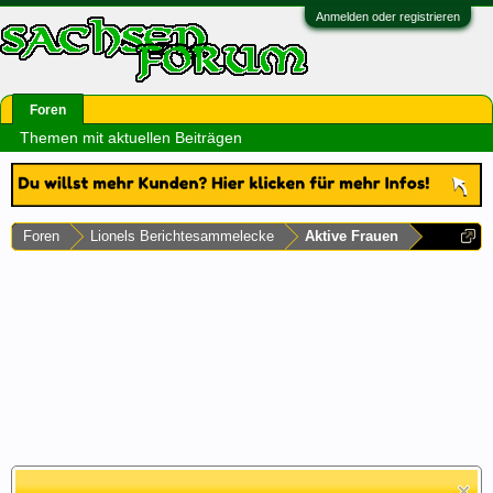
Anmelden oder registrieren
Foren
Themen mit aktuellen Beiträgen
Foren
Lionels Berichtesammelecke
Aktive Frauen