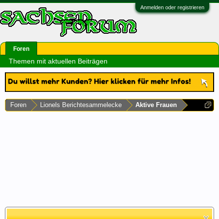
Anmelden oder registrieren
Foren
Themen mit aktuellen Beiträgen
Foren
Lionels Berichtesammelecke
Aktive Frauen