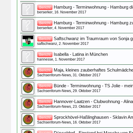
Hamburg - Terminwohnung - Hamburg die
Bericht
berserker
,
16. November 2017
Hamburg - Terminwohnung - Hamburg z
Bericht
berserker
,
4. November 2017
Saftschwanz im Traumraum von Sonja ge
Bericht
saftschwanz
,
2. November 2017
Isabella - Latina in München
Bericht
hannesse
,
1. November 2017
Maja, kleines zauberhaftes Schulmädche
Bericht
Sachsenforum-News
,
31. Oktober 2017
Bünde - Terminwohnung - TS Jolie - mein
Bericht
Sachsenforum-News
,
29. Oktober 2017
Hannover-Laatzen - Clubwohnung - Alina
Bericht
Sachsenforum-News
,
23. Oktober 2017
Sprockhövel-Haßlinghausen - Sklavin Am
Bericht
Sachsenforum-News
,
16. Oktober 2017