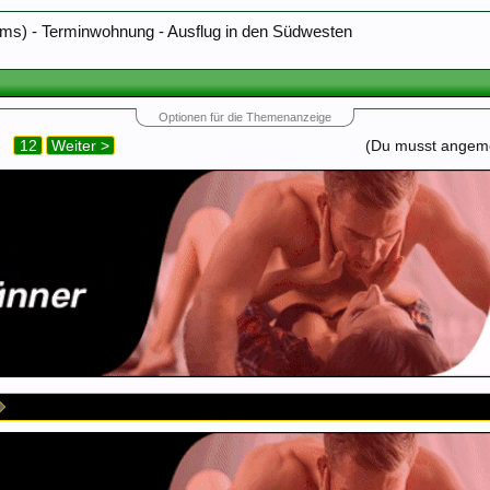
s) - Terminwohnung - Ausflug in den Südwesten
Optionen für die Themenanzeige
→
12
Weiter >
(Du musst angemel