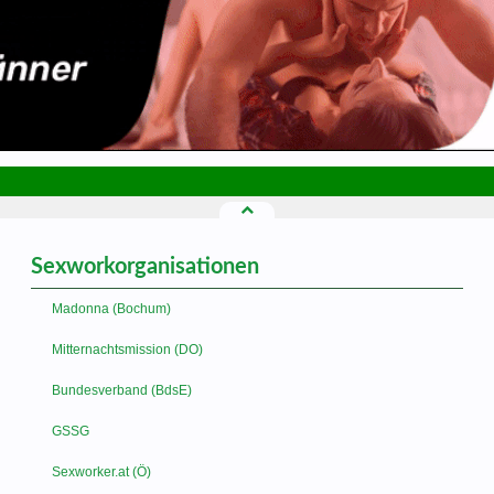
Sexworkorganisationen
Madonna (Bochum)
Mitternachtsmission (DO)
Bundesverband (BdsE)
GSSG
Sexworker.at (Ö)