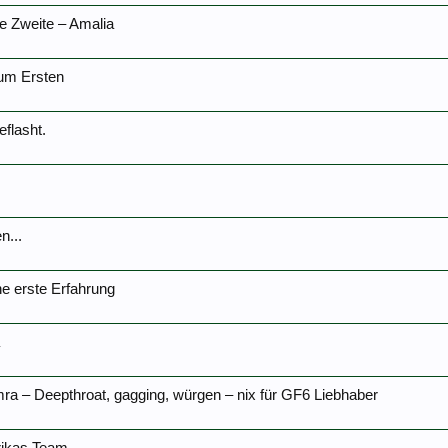
 Zweite – Amalia
um Ersten
flasht.
n...
e erste Erfahrung
ra – Deepthroat, gagging, würgen – nix für GF6 Liebhaber