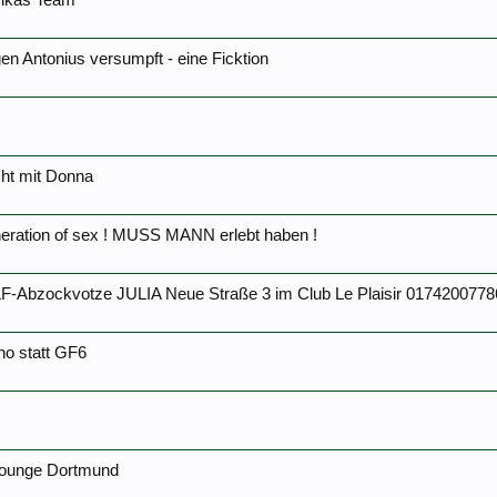
rikas Team
en Antonius versumpft - eine Ficktion
cht mit Donna
ration of sex ! MUSS MANN erlebt haben !
Abzockvotze JULIA Neue Straße 3 im Club Le Plaisir 0174200778
no statt GF6
 Lounge Dortmund