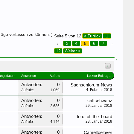
träge verfassen zu können. )
Seite 5 von 12
< Zurück
1
←
3
4
5
6
7
→
12
Weiter >
x
lungsdatum
Antworten
Aufrufe
Letzter Beitrag ↓
Antworten:
0
Sachsenforum-News
4. Februar 2018
Aufrufe:
1.069
Antworten:
0
saftschwanz
29. Januar 2018
Aufrufe:
2.635
Antworten:
0
lord_of_the_board
23. Januar 2018
Aufrufe:
4.146
Antworten:
0
Cameltoelover