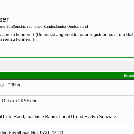
ser
and Straßenstrich sonstige Bundesländer Deutschland
assen zu können. )
(Du musst angemeldet oder registriert sein, um Bei
assen zu können. )
Erstel
l - Pffhhh...
 Girls im LKSFieber
al biste Hund, mal biste Baum. LanaDT und Evelyn Schwarz
den Privathaus Nr.1 0731 79 111