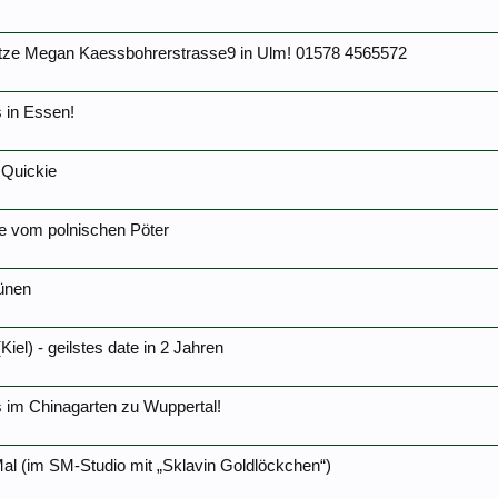
ze Megan Kaessbohrerstrasse9 in Ulm! 01578 4565572
 in Essen!
 Quickie
ne vom polnischen Pöter
Lünen
Kiel) - geilstes date in 2 Jahren
s im Chinagarten zu Wuppertal!
al (im SM-Studio mit „Sklavin Goldlöckchen“)