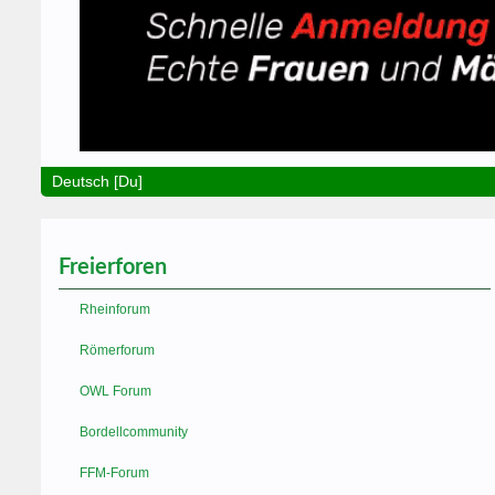
Deutsch [Du]
Freierforen
Rheinforum
Römerforum
OWL Forum
Bordellcommunity
FFM-Forum