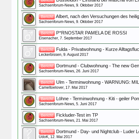
Düsseldorf - Einstand bei Mascha von E
Bericht
Sachsenforum-News
,
9. Oktober 2017
Albert, nach den Versuchungen des heilig
Bericht
Sachsenforum-News
,
9. Oktober 2017
P*RNOSTAR PAMELA DE ROSSI
Bericht
Eisenacher
,
7. September 2017
Fulda - Privatwohnung - Kurze Alltagsflu
Bericht
Leckerbissen
,
9. August 2017
Dortmund - Clubwohnung - The new Gene
Bericht
Sachsenforum-News
,
26. Juni 2017
Ulm - Terminwohnung - WARNUNG: MILF-
Bericht
Cameltoelover
,
17. Mai 2017
Löhne - Terminwohnung - Kiti - geiler Por
Bericht
Sachsenforum-News
,
5. Juni 2017
Fickluder-Test im TP
Bericht
Sachsenforum-News
,
21. Mai 2017
Dortmund - Day- und Nightclub - Luder
Bericht
UdoK
,
12. Mai 2017