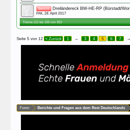
Dreiländereck BW-HE-RP (Bürstadt/Worm
Bericht
FAK
,
28. April 2017
Thema 121 bis 150 von 353
Seite 5 von 12
< Zurück
1
←
3
4
5
6
7
Foren
Berichte und Fragen aus dem Rest Deutschlands