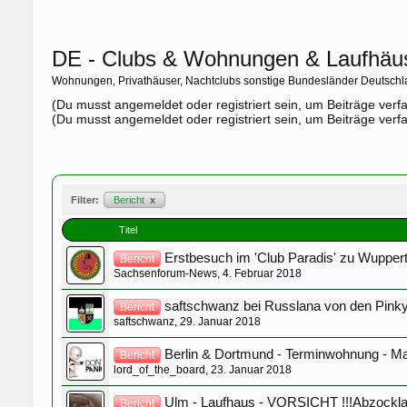
DE - Clubs & Wohnungen & Laufhäu
Wohnungen, Privathäuser, Nachtclubs sonstige Bundesländer Deutschl
(Du musst angemeldet oder registriert sein, um Beiträge verf
(Du musst angemeldet oder registriert sein, um Beiträge verf
Filter:
Bericht
x
Titel
Erstbesuch im 'Club Paradis' zu Wupperta
Bericht
Sachsenforum-News
,
4. Februar 2018
saftschwanz bei Russlana von den Pinky
Bericht
saftschwanz
,
29. Januar 2018
Berlin & Dortmund - Terminwohnung - M
Bericht
lord_of_the_board
,
23. Januar 2018
Ulm - Laufhaus - VORSICHT !!!Abzockla
Bericht