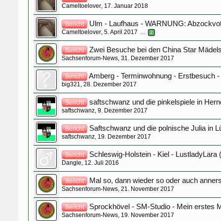
Cameltoelover
,
17. Januar 2018
Ulm - Laufhaus - WARNUNG: Abzockvot
Bericht
Cameltoelover
,
5. April 2017
...
2
Zwei Besuche bei den China Star Mädels
Bericht
Sachsenforum-News
,
31. Dezember 2017
Amberg - Terminwohnung - Erstbesuch -
Bericht
big321
,
28. Dezember 2017
saftschwanz und die pinkelspiele in Her
Bericht
saftschwanz
,
9. Dezember 2017
Saftschwanz und die polnische Julia in 
Bericht
saftschwanz
,
19. Dezember 2017
Schleswig-Holstein - Kiel - LustladyLara (
Bericht
Dangle
,
12. Juli 2016
Mal so, dann wieder so oder auch anner
Bericht
Sachsenforum-News
,
21. November 2017
Sprockhövel - SM-Studio - Mein erstes M
Bericht
Sachsenforum-News
,
19. November 2017