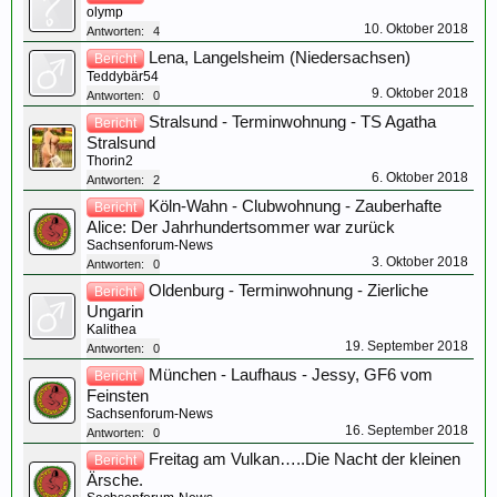
olymp
10. Oktober 2018
Antworten:
4
Lena, Langelsheim (Niedersachsen)
Bericht
Teddybär54
9. Oktober 2018
Antworten:
0
Stralsund - Terminwohnung - TS Agatha
Bericht
Stralsund
Thorin2
6. Oktober 2018
Antworten:
2
Köln-Wahn - Clubwohnung - Zauberhafte
Bericht
Alice: Der Jahrhundertsommer war zurück
Sachsenforum-News
3. Oktober 2018
Antworten:
0
Oldenburg - Terminwohnung - Zierliche
Bericht
Ungarin
Kalithea
19. September 2018
Antworten:
0
München - Laufhaus - Jessy, GF6 vom
Bericht
Feinsten
Sachsenforum-News
16. September 2018
Antworten:
0
Freitag am Vulkan…..Die Nacht der kleinen
Bericht
Ärsche.