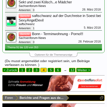
Sekt und zwei Kölsch...e Mädcher
Sachsenforum-News
26. März 2018
Antworten:
0
saftschwanz auf der Durchreise in Soest bei
Bericht
SexyAngelDevil
saftschwanz
5. März 2018
Antworten:
1
Bonn - Terminwohnung - Porno!!!
Bericht
Sachsenforum-News
28. Februar 2018
Antworten:
0
Thema 91 bis 120 von 353
Optionen für die Themenanzeige
(Du musst angemeldet oder registriert sein, um Beiträge
verfassen zu können. )
< Zurück
1
2
3
4
5
6
→
12
Weiter >
Foren
Berichte und Fragen aus dem Rest Deutschlands