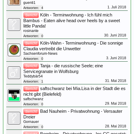
guenti1
1. Juli 2018
Antworten:
4
Köln - Terminwohnung - Ich fühl mich
Bericht
Bambus - Eaten alive head over heels by a sweet
little Panda!
rosinante
30. Juni 2018
Antworten:
0
Köln-Wahn - Terminwohnung - Die sonnige
Bericht
Claudia vertreibt die Unwetter
Sachsenforum-News
3. Juni 2018
Antworten:
0
Tanja - die russische Seele; eine
Bericht
Servicegranate in Wolfsburg
Teddybär54
31. Mai 2018
Antworten:
1
saftschwanz bei Mia.Lisa in der Stadt die es
Bericht
nicht gibt (Bielefeld)
saftschwanz
29. Mai 2018
Antworten:
0
Bad Nauheim - Privatwohnung - Versauter
Bericht
Dreier
Gornauer
28. Mai 2018
Antworten:
0