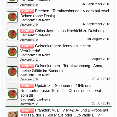
Sachsenforum-News
16. September 2018
Antworten:
0
Frechen - Terminwohnung - Viagra auf zwei
Bericht
Beinen (hohe Dosis)
Sachsenforum-News
16. September 2018
Antworten:
0
China Jasmin aus Hochfeld zu Duisburg
Bericht
Sachsenforum-News
30. August 2018
Antworten:
0
Gelsenkirchen: Jenny als bizarre
Bericht
Verführerin!
Sachsenforum-News
7. August 2018
Antworten:
1
Gelsenkirchen - Terminwohnung - Anna,
Bericht
meine Göttin im Sundern
Sachsenforum-News
29. Juli 2018
Antworten:
0
Update zur Sonnborner 164b und
Bericht
Neumarktstrasse 10 im Tal! Chinesisches - wat
sonst!!!
Sachsenforum-News
28. Juli 2018
Antworten:
2
Frankfurt/M. BHV M42: A- und B-Probe mit
Bericht
Melissa, der süßen Maus oder Quo vadis BHV ?