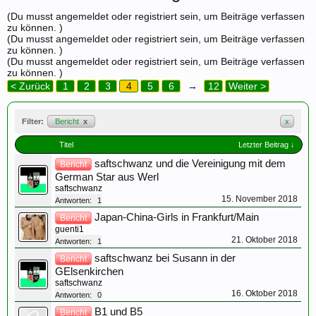
(Du musst angemeldet oder registriert sein, um Beiträge verfassen
zu können. )
(Du musst angemeldet oder registriert sein, um Beiträge verfassen
zu können. )
(Du musst angemeldet oder registriert sein, um Beiträge verfassen
zu können. )
< Zurück
1
2
3
4
5
6
→
12
Weiter >
Filter:
Bericht
x
x
Titel
Letzter Beitrag ↓
saftschwanz und die Vereinigung mit dem
Bericht
German Star aus Werl
saftschwanz
15. November 2018
Antworten:
1
Japan-China-Girls in Frankfurt/Main
Bericht
guenti1
21. Oktober 2018
Antworten:
1
saftschwanz bei Susann in der
Bericht
GElsenkirchen
saftschwanz
16. Oktober 2018
Antworten:
0
B1 und B5
Bericht