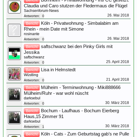
Bornheim - Privatwohnung - Ins CC gesetzt:
Bericht
Claudia und Caro stutzen der Fledermaus die Flügel
Sachsenforum-News
26. Mai 2018
Antworten:
0
Köln - Privatwohnung - Simbalabim am
Bericht
Rhein - mein Date mit Simone
rosinante
26. Mai 2018
Antworten:
0
saftschwanz bei den Pinky Girls mit
Bericht
Jessika
saftschwanz
25. April 2018
Antworten:
0
Lisa in Helmstedt
Bericht
Wüstling
21. April 2018
Antworten:
0
Mülheim - Terminwohnung - Miki888666
Bericht
Mülheim/Ruhr - war wohl nüscht
darksebul
30. März 2018
Antworten:
0
Bochum - Laufhaus - Bochum Eierberg
Bericht
Haus,15 Zimmer 91
darksebul
30. März 2018
Antworten:
1
Köln - Cats - Zum Geburtstag gab’s ne Pulle
Bericht