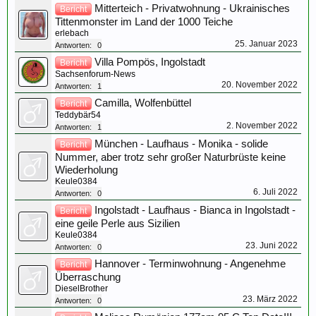
Mitterteich - Privatwohnung - Ukrainisches
Bericht
Tittenmonster im Land der 1000 Teiche
erlebach
25. Januar 2023
Antworten:
0
Villa Pompös, Ingolstadt
Bericht
Sachsenforum-News
20. November 2022
Antworten:
1
Camilla, Wolfenbüttel
Bericht
Teddybär54
2. November 2022
Antworten:
1
München - Laufhaus - Monika - solide
Bericht
Nummer, aber trotz sehr großer Naturbrüste keine
Wiederholung
Keule0384
6. Juli 2022
Antworten:
0
Ingolstadt - Laufhaus - Bianca in Ingolstadt -
Bericht
eine geile Perle aus Sizilien
Keule0384
23. Juni 2022
Antworten:
0
Hannover - Terminwohnung - Angenehme
Bericht
Überraschung
DieselBrother
23. März 2022
Antworten:
0