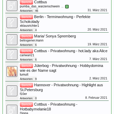
Cottbus
Bericht
pumba_das_warzenschwein
...
2
31. März 2021
Antworten:
46
Berlin - Terminwohnung - Perfekte
Bericht
Schokolady
xklausrichter1
20. März 2021
Antworten:
4
Maria/ Sonya Spremberg
Bericht
betrogener.mann
19. März 2021
Antworten:
6
Cottbus - Privatwohnung - hot.lady aka Alice
Bericht
cariwari21
7. März 2021
Antworten:
6
Jüterbog - Privatwohnung - Hobbydomina
Bericht
wie es der Name sagt
tumult
2. März 2021
Antworten:
9
Hannover - Privatwohnung - Highlight aus
Bericht
St.Petersburg
f10er
8. Februar 2021
Antworten:
0
Cottbus - Privatwohnung -
Bericht
Hotbabymelanie18
Digga