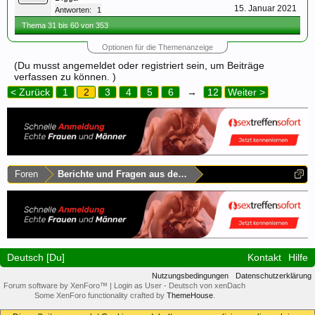
15. Januar 2021
Antworten:
1
Thema 31 bis 60 von 353
Optionen für die Themenanzeige
(Du musst angemeldet oder registriert sein, um Beiträge
verfassen zu können. )
< Zurück
1
2
3
4
5
6
→
12
Weiter >
Foren
Berichte und Fragen aus dem Rest Deutschlands
Deutsch [Du]
Kontakt
Hilfe
Nutzungsbedingungen
Datenschutzerklärung
Forum software by XenForo™
|
Login as User
-
Deutsch von xenDach
Some XenForo functionality crafted by
ThemeHouse
.