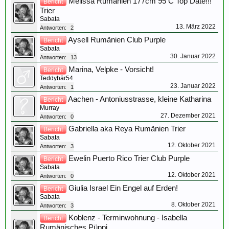
Melissa Rumänien 177cm 95 C Top Date!!!
Bericht
Trier
Sabata
13. März 2022
Antworten:
2
Aysell Rumänien Club Purple
Bericht
Sabata
30. Januar 2022
Antworten:
13
Marina, Velpke - Vorsicht!
Bericht
Teddybär54
23. Januar 2022
Antworten:
1
Aachen - Antoniusstrasse, kleine Katharina
Bericht
Murray
27. Dezember 2021
Antworten:
0
Gabriella aka Reya Rumänien Trier
Bericht
Sabata
12. Oktober 2021
Antworten:
3
Ewelin Puerto Rico Trier Club Purple
Bericht
Sabata
12. Oktober 2021
Antworten:
0
Giulia Israel Ein Engel auf Erden!
Bericht
Sabata
8. Oktober 2021
Antworten:
3
Koblenz - Terminwohnung - Isabella
Bericht
Rumänisches Püppi