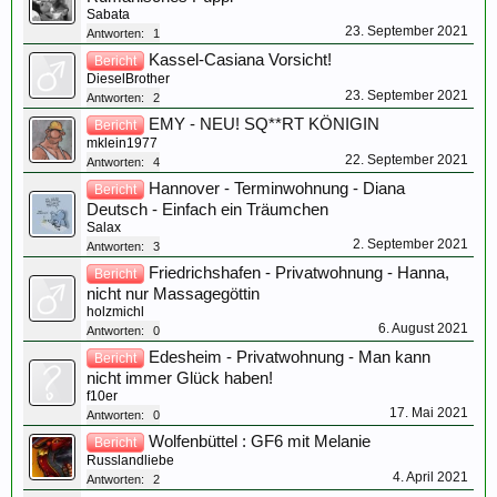
Sabata
23. September 2021
Antworten:
1
Kassel-Casiana Vorsicht!
Bericht
DieselBrother
23. September 2021
Antworten:
2
EMY - NEU! SQ**RT KÖNIGIN
Bericht
mklein1977
22. September 2021
Antworten:
4
Hannover - Terminwohnung - Diana
Bericht
Deutsch - Einfach ein Träumchen
Salax
2. September 2021
Antworten:
3
Friedrichshafen - Privatwohnung - Hanna,
Bericht
nicht nur Massagegöttin
holzmichl
6. August 2021
Antworten:
0
Edesheim - Privatwohnung - Man kann
Bericht
nicht immer Glück haben!
f10er
17. Mai 2021
Antworten:
0
Wolfenbüttel : GF6 mit Melanie
Bericht
Russlandliebe
4. April 2021
Antworten:
2