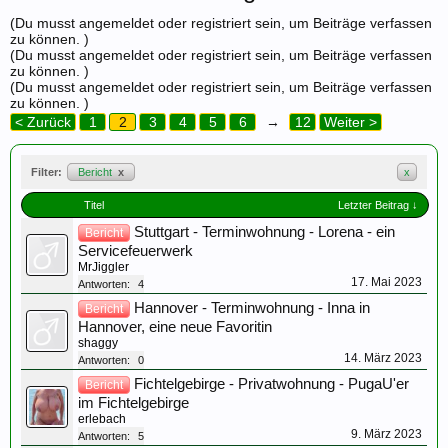
(Du musst angemeldet oder registriert sein, um Beiträge verfassen
zu können. )
(Du musst angemeldet oder registriert sein, um Beiträge verfassen
zu können. )
(Du musst angemeldet oder registriert sein, um Beiträge verfassen
zu können. )
< Zurück
1
2
3
4
5
6
→
12
Weiter >
Filter:
Bericht
x
x
Titel
Letzter Beitrag ↓
Stuttgart - Terminwohnung - Lorena - ein
Bericht
Servicefeuerwerk
MrJiggler
17. Mai 2023
Antworten:
4
Hannover - Terminwohnung - Inna in
Bericht
Hannover, eine neue Favoritin
shaggy
14. März 2023
Antworten:
0
Fichtelgebirge - Privatwohnung - PugaU'er
Bericht
im Fichtelgebirge
erlebach
9. März 2023
Antworten:
5