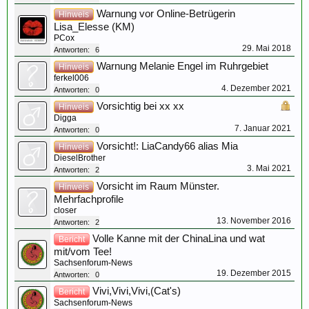
Warnung vor Online-Betrügerin
Hinweis
Lisa_Elesse (KM)
PCox
29. Mai 2018
Antworten:
6
Warnung Melanie Engel im Ruhrgebiet
Hinweis
ferkel006
4. Dezember 2021
Antworten:
0
Vorsichtig bei xx xx
Hinweis
Digga
7. Januar 2021
Antworten:
0
Vorsicht!: LiaCandy66 alias Mia
Hinweis
DieselBrother
3. Mai 2021
Antworten:
2
Vorsicht im Raum Münster.
Hinweis
Mehrfachprofile
closer
13. November 2016
Antworten:
2
Volle Kanne mit der ChinaLina und wat
Bericht
mit/vom Tee!
Sachsenforum-News
19. Dezember 2015
Antworten:
0
Vivi,Vivi,Vivi,(Cat's)
Bericht
Sachsenforum-News