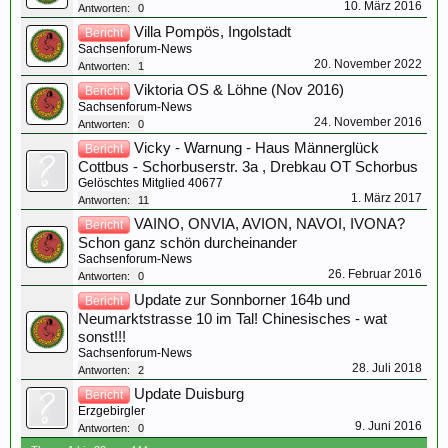
10. März 2016
Antworten:
0
Villa Pompös, Ingolstadt
Bericht
Sachsenforum-News
20. November 2022
Antworten:
1
Viktoria OS & Löhne (Nov 2016)
Bericht
Sachsenforum-News
24. November 2016
Antworten:
0
Vicky - Warnung - Haus Männerglück
Bericht
Cottbus - Schorbuserstr. 3a , Drebkau OT Schorbus
Gelöschtes Mitglied 40677
1. März 2017
Antworten:
11
VAINO, ONVIA, AVION, NAVOI, IVONA?
Bericht
Schon ganz schön durcheinander
Sachsenforum-News
26. Februar 2016
Antworten:
0
Update zur Sonnborner 164b und
Bericht
Neumarktstrasse 10 im Tal! Chinesisches - wat
sonst!!!
Sachsenforum-News
28. Juli 2018
Antworten:
2
Update Duisburg
Bericht
Erzgebirgler
9. Juni 2016
Antworten:
0