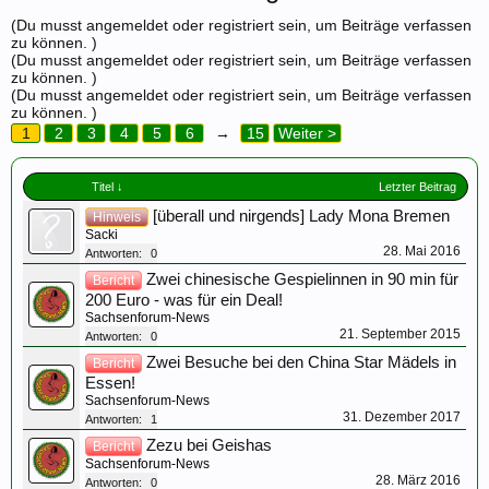
(Du musst angemeldet oder registriert sein, um Beiträge verfassen
zu können. )
(Du musst angemeldet oder registriert sein, um Beiträge verfassen
zu können. )
(Du musst angemeldet oder registriert sein, um Beiträge verfassen
zu können. )
1
2
3
4
5
6
→
15
Weiter >
Titel ↓
Letzter Beitrag
[überall und nirgends] Lady Mona Bremen
Hinweis
Sacki
28. Mai 2016
Antworten:
0
Zwei chinesische Gespielinnen in 90 min für
Bericht
200 Euro - was für ein Deal!
Sachsenforum-News
21. September 2015
Antworten:
0
Zwei Besuche bei den China Star Mädels in
Bericht
Essen!
Sachsenforum-News
31. Dezember 2017
Antworten:
1
Zezu bei Geishas
Bericht
Sachsenforum-News
28. März 2016
Antworten:
0