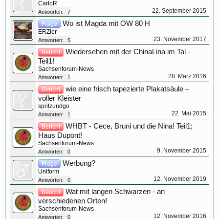
CarloR
22. September 2015
Antworten:
7
Wo ist Magda mit OW 80 H
Frage
ERZler
23. November 2017
Antworten:
5
Wiedersehen mit der ChinaLina im Tal -
Bericht
Teil1!
Sachsenforum-News
28. März 2016
Antworten:
1
wie eine frisch tapezierte Plakatsäule –
Bericht
voller Kleister
spritzundgo
22. Mai 2015
Antworten:
1
WHBT - Cece, Bruni und die Nina! Teil1;
Bericht
Haus Dupont!
Sachsenforum-News
9. November 2015
Antworten:
0
Werbung?
Frage
Uniform
12. November 2019
Antworten:
0
Wat mit langen Schwarzen - an
Bericht
verschiedenen Orten!
Sachsenforum-News
12. November 2016
Antworten:
0