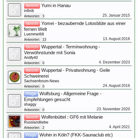
Yumi in Hanau
Bericht
infiniti
25. Januar 2015
Antworten:
3
Yomei - bezaubernde Lotosblüte aus einer
Bericht
fernen Welt
Luemmel68
13. August 2016
Antworten:
13
Wuppertal - Terminwohnung -
Bericht
Verwöhnstunde mit Sonia
Andfy40
4. Dezember 2023
Antworten:
0
Wuppertal - Privatwohnung - Geile
Bericht
Schweinerei
Sachsenforum-News
24. August 2016
Antworten:
0
Wolfsburg - Allgemeine Frage -
Frage
Empfehlungen gesucht
shaggy
23. November 2020
Antworten:
0
Wolfenbüttel : GF6 mit Melanie
Bericht
Russlandliebe
4. April 2021
Antworten:
2
Wohin in Köln? (FKK-Saunaclub etc)
Frage