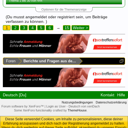
Thema 1 bis 30 von 444
Optionen für die Themenanzeige
(Du musst angemeldet oder registriert sein, um Beiträge
verfassen zu können. )
1
2
3
4
5
6
→
15
Weiter >
Foren
Berichte und Fragen aus dem Rest Deutschlands
Deutsch [Du]
Kontakt
Hilfe
Nutzungsbedingungen
Datenschutzerklärung
Forum software by XenForo™
|
Login as User
-
Deutsch von xenDach
Some XenForo functionality crafted by
ThemeHouse
.
Diese Seite verwendet Cookies, um Inhalte zu personalisieren, diese deiner
Erfahrung anzupassen und dich nach der Registrierung angemeldet zu halten.
Wenn du dich weiterhin auf dieser Seite aufhältst, akzeptierst du unseren Einsatz