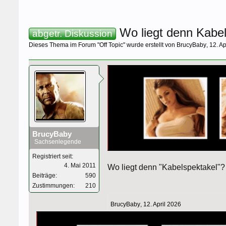
Wo liegt denn Kabel
abgetr. Diskussion
Dieses Thema im Forum "
Off Topic
" wurde erstellt von
BrucyBaby
,
12. Ap
BrucyBaby
Sachsenlegende
Registriert seit:
4. Mai 2011
Wo liegt denn "Kabelspektakel"? 
Beiträge:
590
Zustimmungen:
210
BrucyBaby
,
12. April 2026