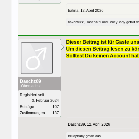
balina
,
12. April 2026
hakantrick
,
Daschz89
und
BrucyBaby
gefällt d
Dieser Beitrag ist für Gäste uns
Um diesen Beitrag lesen zu kön
Solltest Du keinen Account ha
Daschz89
Obersachse
Registriert seit:
3. Februar 2024
Beiträge:
107
Zustimmungen:
137
Daschz89
,
12. April 2026
BrucyBaby
gefällt das.