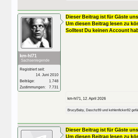
Dieser Beitrag ist für Gäste uns
Um diesen Beitrag lesen zu kön
Solltest Du keinen Account ha
km-hl71
Sachsenlegende
Registriert seit:
14. Juni 2010
Beiträge:
1.748
Zustimmungen:
7.731
km-hl71
,
12. April 2026
BrucyBaby
,
Daschz89
und
kehlenficker82
gefäl
Dieser Beitrag ist für Gäste uns
Um diesen Beitrag lesen zu kön