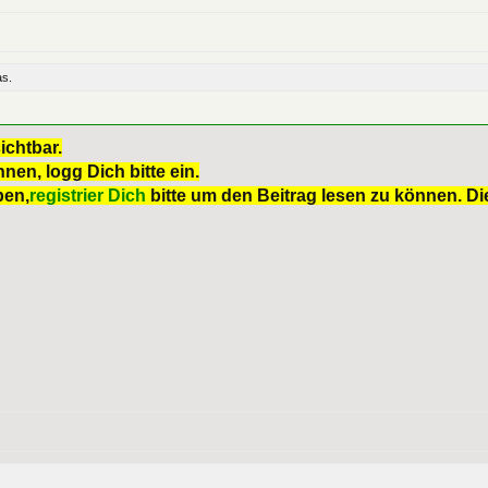
as.
ichtbar.
nen, logg Dich bitte ein.
ben,
registrier Dich
bitte um den Beitrag lesen zu können. Die