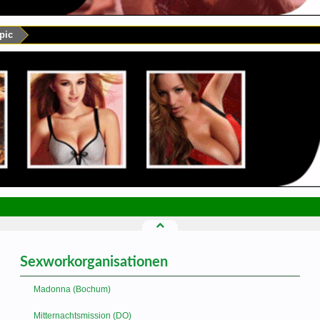
pic
Sexworkorganisationen
Madonna (Bochum)
Mitternachtsmission (DO)