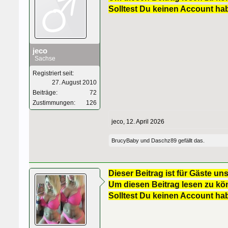
Solltest Du keinen Account ha
jeco
Sachse
Registriert seit:
27. August 2010
Beiträge:
72
Zustimmungen:
126
jeco
,
12. April 2026
BrucyBaby
und
Daschz89
gefällt das.
Dieser Beitrag ist für Gäste uns
Um diesen Beitrag lesen zu kön
Solltest Du keinen Account ha