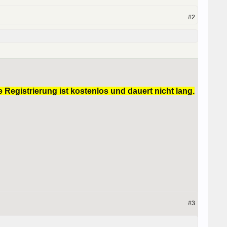
#2
 Registrierung ist kostenlos und dauert nicht lang.
#3