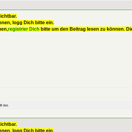
ichtbar.
nen, logg Dich bitte ein.
ben,
registrier Dich
bitte um den Beitrag lesen zu können. Die
lt das.
ichtbar.
nen, logg Dich bitte ein.