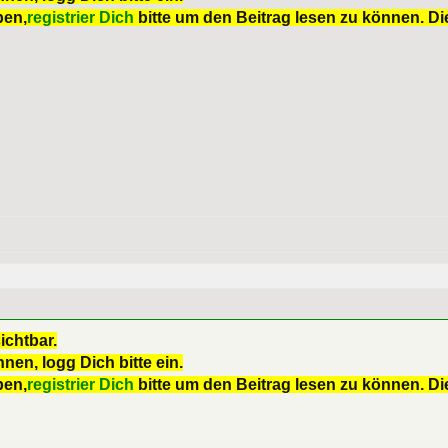
ben,
registrier Dich
bitte um den Beitrag lesen zu können. Die
ichtbar.
nen, logg Dich bitte ein.
ben,
registrier Dich
bitte um den Beitrag lesen zu können. Die