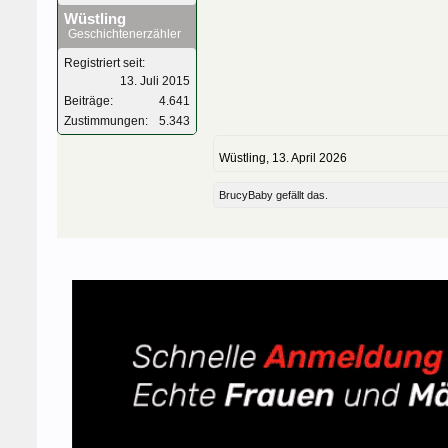
Wüstling
Geschichtenerzähler
Registriert seit:
13. Juli 2015
Beiträge:
4.641
Zustimmungen:
5.343
Wüstling
,
13. April 2026
BrucyBaby
gefällt das.