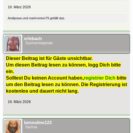
16. März 2026
Andipowa
und
markrenton79
gefällt das.
erlebach
Sachsenlegende
Dieser Beitrag ist für Gäste unsichtbar.
Um diesen Beitrag lesen zu können, logg Dich bitte
ein.
Solltest Du keinen Account haben,
registrier Dich
bitte
um den Beitrag lesen zu können. Die Registrierung ist
kostenlos und dauert nicht lang.
16. März 2026
bennoline123
Sachse