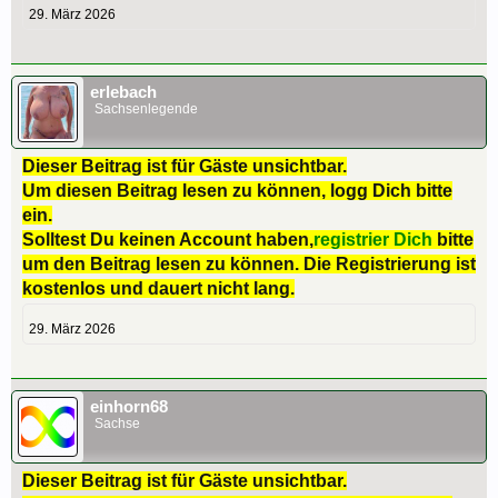
29. März 2026
erlebach
Sachsenlegende
Dieser Beitrag ist für Gäste unsichtbar.
Um diesen Beitrag lesen zu können, logg Dich bitte
ein.
Solltest Du keinen Account haben,
registrier Dich
bitte
um den Beitrag lesen zu können. Die Registrierung ist
kostenlos und dauert nicht lang.
29. März 2026
einhorn68
Sachse
Dieser Beitrag ist für Gäste unsichtbar.