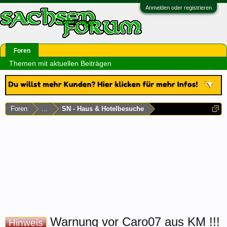
Anmelden oder registrieren
Foren
Themen mit aktuellen Beiträgen
Foren
...
SN - Haus & Hotelbesuche
Warnung vor Caro07 aus KM !!!
Hinweis