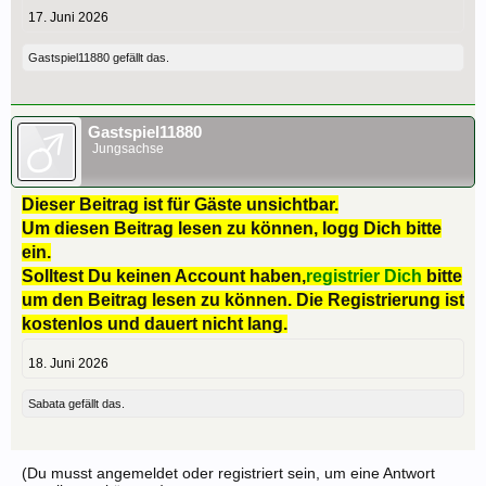
17. Juni 2026
Gastspiel11880
gefällt das.
Gastspiel11880
Jungsachse
Dieser Beitrag ist für Gäste unsichtbar.
Um diesen Beitrag lesen zu können, logg Dich bitte
ein.
Solltest Du keinen Account haben,
registrier Dich
bitte
um den Beitrag lesen zu können. Die Registrierung ist
kostenlos und dauert nicht lang.
18. Juni 2026
Sabata
gefällt das.
(Du musst angemeldet oder registriert sein, um eine Antwort