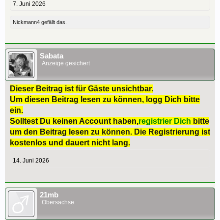
7. Juni 2026
Nickmann4
gefällt das.
Sabata
Anzeige gesichert
Dieser Beitrag ist für Gäste unsichtbar.
Um diesen Beitrag lesen zu können, logg Dich bitte
ein.
Solltest Du keinen Account haben,
registrier Dich
bitte
um den Beitrag lesen zu können. Die Registrierung ist
kostenlos und dauert nicht lang.
14. Juni 2026
21mb
Obersachse