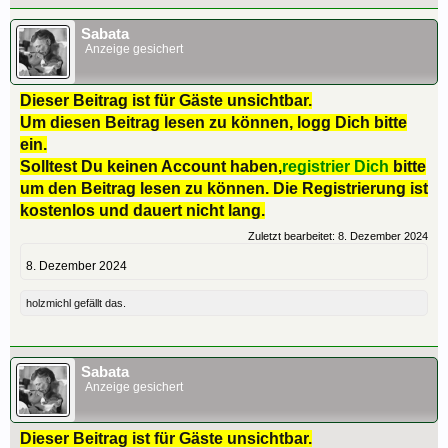
Sabata
Anzeige gesichert
Dieser Beitrag ist für Gäste unsichtbar.
Um diesen Beitrag lesen zu können, logg Dich bitte
ein.
Solltest Du keinen Account haben,
registrier Dich
bitte
um den Beitrag lesen zu können. Die Registrierung ist
kostenlos und dauert nicht lang.
Zuletzt bearbeitet:
8. Dezember 2024
8. Dezember 2024
holzmichl
gefällt das.
Sabata
Anzeige gesichert
Dieser Beitrag ist für Gäste unsichtbar.