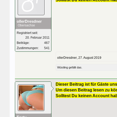
ollerDresdner
Obersachse
Registriert seit:
20. Februar 2011
Beiträge:
467
Zustimmungen:
541
ollerDresdner
,
27. August 2019
Wüstling
gefällt das.
Dieser Beitrag ist für Gäste uns
Um diesen Beitrag lesen zu kön
Solltest Du keinen Account ha