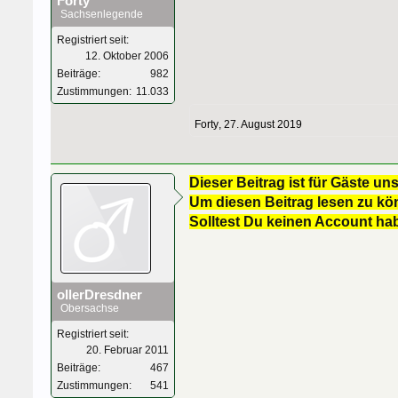
Forty
Sachsenlegende
Registriert seit:
12. Oktober 2006
Beiträge:
982
Zustimmungen:
11.033
Forty
,
27. August 2019
Dieser Beitrag ist für Gäste uns
Um diesen Beitrag lesen zu kön
Solltest Du keinen Account ha
ollerDresdner
Obersachse
Registriert seit:
20. Februar 2011
Beiträge:
467
Zustimmungen:
541