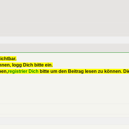
ichtbar.
nen, logg Dich bitte ein.
ben,
registrier Dich
bitte um den Beitrag lesen zu können. Die