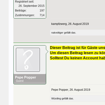
Registriert seit:
26. September 2015
Beiträge:
197
Zustimmungen:
714
kampfzwerg
,
26. August 2019
nakedtiger
gefällt das.
Dieser Beitrag ist für Gäste uns
Um diesen Beitrag lesen zu kön
Solltest Du keinen Account ha
Pepe Popper
Guest
Pepe Popper
,
26. August 2019
Wüstling
gefällt das.