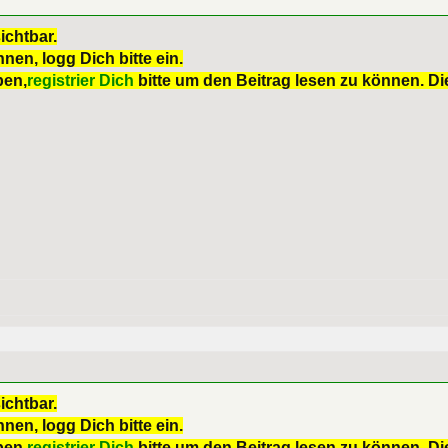
ichtbar.
nen, logg Dich bitte ein.
ben,
registrier Dich
bitte um den Beitrag lesen zu können. Die
ichtbar.
nen, logg Dich bitte ein.
ben,
registrier Dich
bitte um den Beitrag lesen zu können. Die