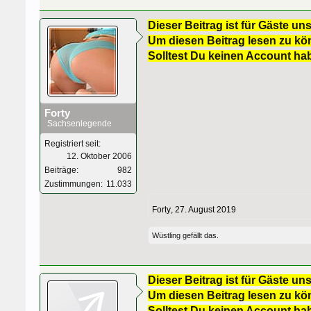
Dieser Beitrag ist für Gäste uns
Um diesen Beitrag lesen zu kön
Solltest Du keinen Account ha
Forty
Sachsenlegende
Registriert seit:
12. Oktober 2006
Beiträge:
982
Zustimmungen:
11.033
Forty
,
27. August 2019
Wüstling
gefällt das.
Dieser Beitrag ist für Gäste uns
Um diesen Beitrag lesen zu kön
Solltest Du keinen Account ha