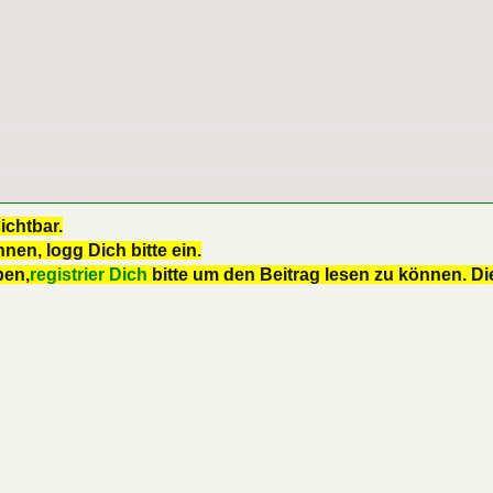
ichtbar.
nen, logg Dich bitte ein.
ben,
registrier Dich
bitte um den Beitrag lesen zu können. Die