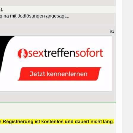
).
gina mit Jodlösungen angesagt...
#1
 Registrierung ist kostenlos und dauert nicht lang.