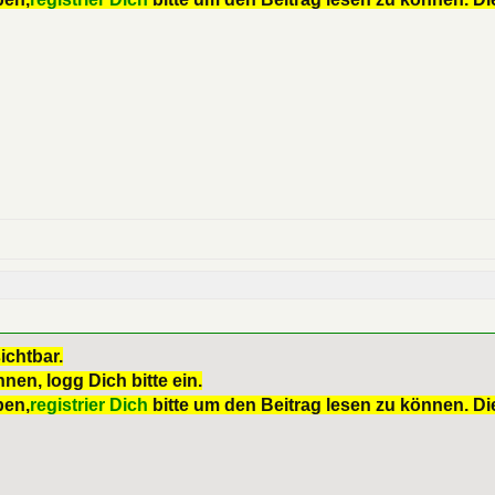
ichtbar.
nen, logg Dich bitte ein.
ben,
registrier Dich
bitte um den Beitrag lesen zu können. Die