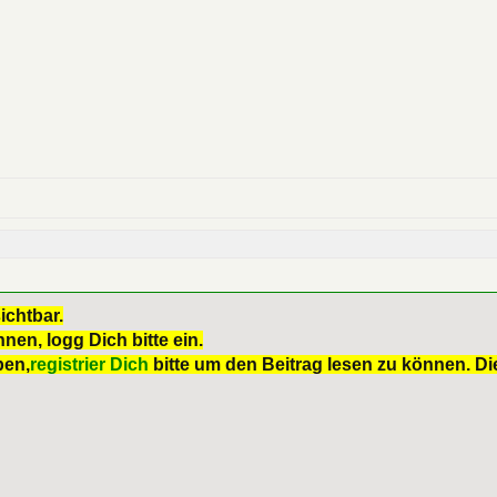
ichtbar.
nen, logg Dich bitte ein.
ben,
registrier Dich
bitte um den Beitrag lesen zu können. Die