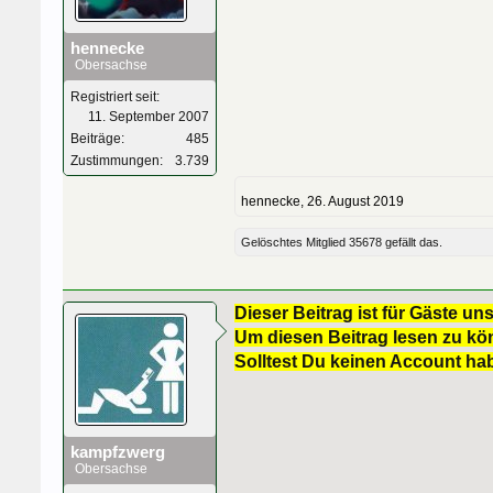
hennecke
Obersachse
Registriert seit:
11. September 2007
Beiträge:
485
Zustimmungen:
3.739
hennecke
,
26. August 2019
Gelöschtes Mitglied 35678
gefällt das.
Dieser Beitrag ist für Gäste uns
Um diesen Beitrag lesen zu kön
Solltest Du keinen Account ha
kampfzwerg
Obersachse