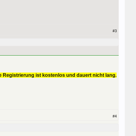
#3
 Registrierung ist kostenlos und dauert nicht lang.
#4