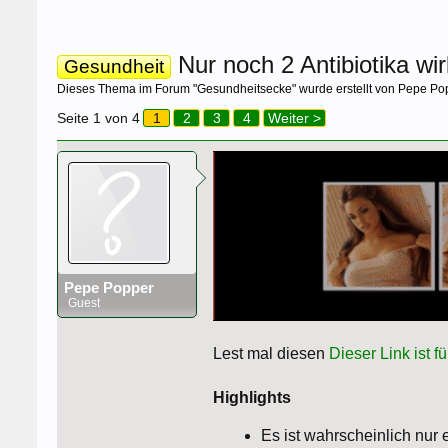
Nur noch 2 Antibiotika wi
Gesundheit
Dieses Thema im Forum "
Gesundheitsecke
" wurde erstellt von
Pepe Po
Seite 1 von 4
1
2
3
4
Weiter >
Pepe Popper
Guest
Lest mal diesen
Dieser Link ist fü
Highlights
Es ist wahrscheinlich nur