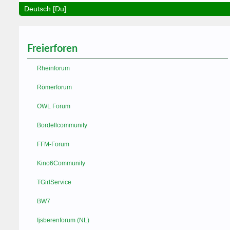
Deutsch [Du]
Freierforen
Rheinforum
Römerforum
OWL Forum
Bordellcommunity
FFM-Forum
Kino6Community
TGirlService
BW7
Ijsberenforum (NL)