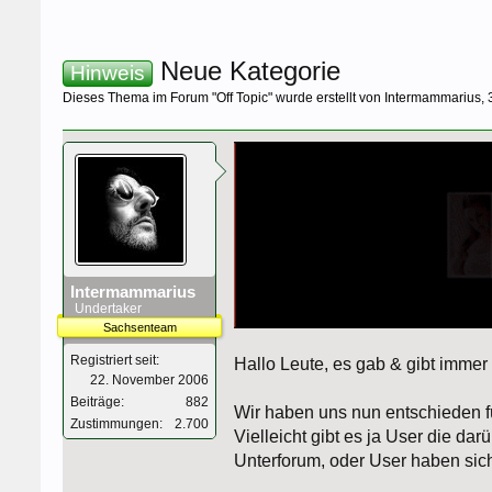
Neue Kategorie
Hinweis
Dieses Thema im Forum "
Off Topic
" wurde erstellt von
Intermammarius
,
Intermammarius
Undertaker
Sachsenteam
Registriert seit:
Hallo Leute, es gab & gibt immer 
22. November 2006
Beiträge:
882
Wir haben uns nun entschieden 
Zustimmungen:
2.700
Vielleicht gibt es ja User die dar
Unterforum, oder User haben sich 