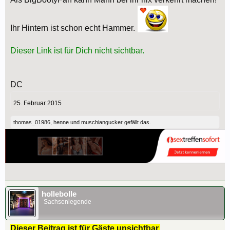
Ihr Hintern ist schon echt Hammer.
Dieser Link ist für Dich nicht sichtbar.
DC
25. Februar 2015
thomas_01986
,
henne
und
muschiangucker
gefällt das.
hollebolle
Sachsenlegende
Dieser Beitrag ist für Gäste unsichtbar.