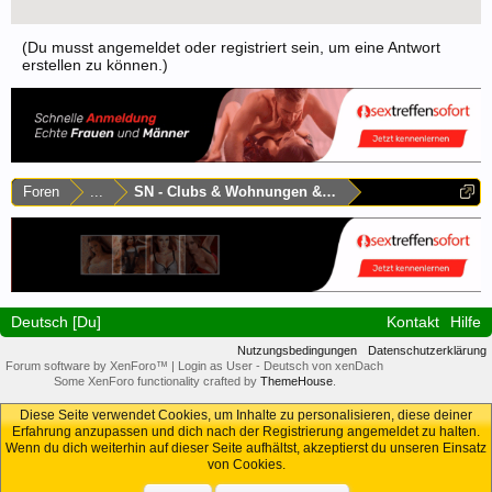
(Du musst angemeldet oder registriert sein, um eine Antwort
erstellen zu können.)
Foren
...
SN - Clubs & Wohnungen & Laufhäuser
Deutsch [Du]
Kontakt
Hilfe
Nutzungsbedingungen
Datenschutzerklärung
Forum software by XenForo™
|
Login as User
-
Deutsch von xenDach
Some XenForo functionality crafted by
ThemeHouse
.
Diese Seite verwendet Cookies, um Inhalte zu personalisieren, diese deiner
Erfahrung anzupassen und dich nach der Registrierung angemeldet zu halten.
Wenn du dich weiterhin auf dieser Seite aufhältst, akzeptierst du unseren Einsatz
von Cookies.