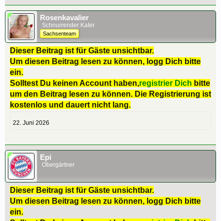
Rosenkavalier
Schnurrender Kater
Sachsenteam
Dieser Beitrag ist für Gäste unsichtbar.
Um diesen Beitrag lesen zu können, logg Dich bitte
ein.
Solltest Du keinen Account haben,
registrier Dich
bitte
um den Beitrag lesen zu können. Die Registrierung ist
kostenlos und dauert nicht lang.
22. Juni 2026
Epi
Obergärtner
Dieser Beitrag ist für Gäste unsichtbar.
Um diesen Beitrag lesen zu können, logg Dich bitte
ein.