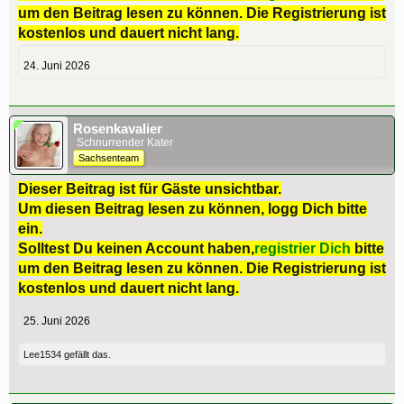
um den Beitrag lesen zu können. Die Registrierung ist
kostenlos und dauert nicht lang.
24. Juni 2026
Rosenkavalier
Schnurrender Kater
Sachsenteam
Dieser Beitrag ist für Gäste unsichtbar.
Um diesen Beitrag lesen zu können, logg Dich bitte
ein.
Solltest Du keinen Account haben,
registrier Dich
bitte
um den Beitrag lesen zu können. Die Registrierung ist
kostenlos und dauert nicht lang.
25. Juni 2026
Lee1534
gefällt das.