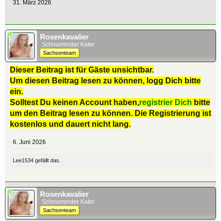
31. März 2026
Rosenkavalier
Schnurrender Kater
Sachsenteam
Dieser Beitrag ist für Gäste unsichtbar.
Um diesen Beitrag lesen zu können, logg Dich bitte
ein.
Solltest Du keinen Account haben,
registrier Dich
bitte
um den Beitrag lesen zu können. Die Registrierung ist
kostenlos und dauert nicht lang.
6. Juni 2026
Lee1534
gefällt das.
Rosenkavalier
Schnurrender Kater
Sachsenteam