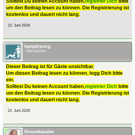
Solltest Du keinen Account haben,
registrier Dich
bitte
um den Beitrag lesen zu können. Die Registrierung ist
kostenlos und dauert nicht lang.
22. Juni 2026
kampfzwerg
Obersachse
Dieser Beitrag ist für Gäste unsichtbar.
Um diesen Beitrag lesen zu können, logg Dich bitte
ein.
Solltest Du keinen Account haben,
registrier Dich
bitte
um den Beitrag lesen zu können. Die Registrierung ist
kostenlos und dauert nicht lang.
22. Juni 2026
Rosenkavalier