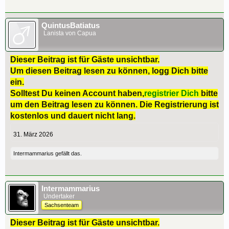
QuintusBatiatus
Lanista von Capua
Dieser Beitrag ist für Gäste unsichtbar.
Um diesen Beitrag lesen zu können, logg Dich bitte
ein.
Solltest Du keinen Account haben,
registrier Dich
bitte
um den Beitrag lesen zu können. Die Registrierung ist
kostenlos und dauert nicht lang.
31. März 2026
Intermammarius
gefällt das.
Intermammarius
Undertaker
Sachsenteam
Dieser Beitrag ist für Gäste unsichtbar.