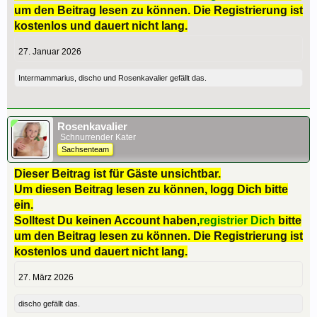
um den Beitrag lesen zu können. Die Registrierung ist
kostenlos und dauert nicht lang.
27. Januar 2026
Intermammarius
,
discho
und
Rosenkavalier
gefällt das.
Rosenkavalier
Schnurrender Kater
Sachsenteam
Dieser Beitrag ist für Gäste unsichtbar.
Um diesen Beitrag lesen zu können, logg Dich bitte
ein.
Solltest Du keinen Account haben,
registrier Dich
bitte
um den Beitrag lesen zu können. Die Registrierung ist
kostenlos und dauert nicht lang.
27. März 2026
discho
gefällt das.