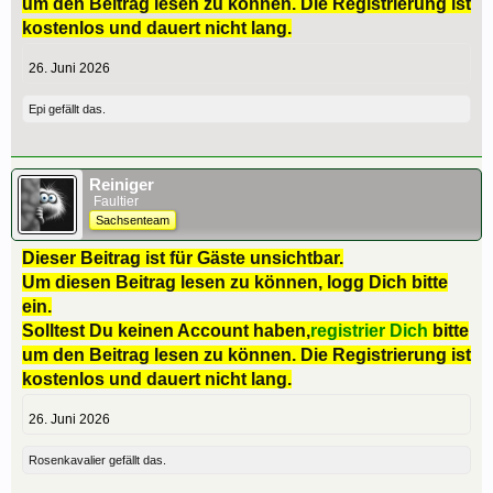
um den Beitrag lesen zu können. Die Registrierung ist
kostenlos und dauert nicht lang.
26. Juni 2026
Epi
gefällt das.
Reiniger
Faultier
Sachsenteam
Dieser Beitrag ist für Gäste unsichtbar.
Um diesen Beitrag lesen zu können, logg Dich bitte
ein.
Solltest Du keinen Account haben,
registrier Dich
bitte
um den Beitrag lesen zu können. Die Registrierung ist
kostenlos und dauert nicht lang.
26. Juni 2026
Rosenkavalier
gefällt das.