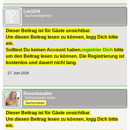
Lee1534
Sachsenlegende
Dieser Beitrag ist für Gäste unsichtbar.
Um diesen Beitrag lesen zu können, logg Dich bitte
ein.
Solltest Du keinen Account haben,
registrier Dich
bitte
um den Beitrag lesen zu können. Die Registrierung ist
kostenlos und dauert nicht lang.
27. Juni 2026
Rosenkavalier
Schnurrender Kater
Sachsenteam
Dieser Beitrag ist für Gäste unsichtbar.
Um diesen Beitrag lesen zu können, logg Dich bitte
ein.