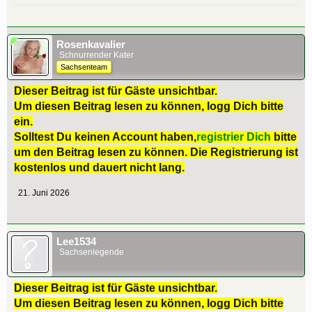
Rosenkavalier
Schnurrender Kater
Sachsenteam
Dieser Beitrag ist für Gäste unsichtbar.
Um diesen Beitrag lesen zu können, logg Dich bitte
ein.
Solltest Du keinen Account haben,
registrier Dich
bitte
um den Beitrag lesen zu können. Die Registrierung ist
kostenlos und dauert nicht lang.
21. Juni 2026
Lee1534
Sachsenlegende
Dieser Beitrag ist für Gäste unsichtbar.
Um diesen Beitrag lesen zu können, logg Dich bitte