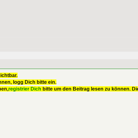
ichtbar.
nen, logg Dich bitte ein.
ben,
registrier Dich
bitte um den Beitrag lesen zu können. Die