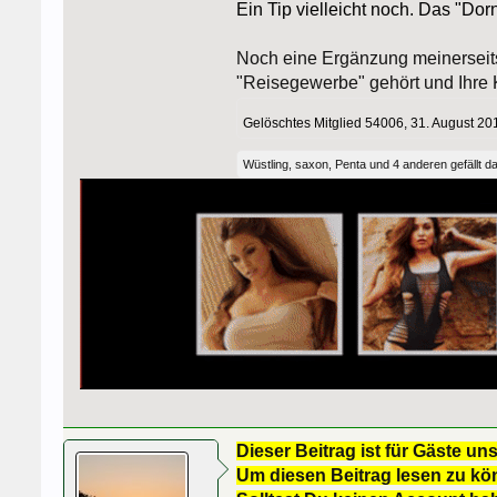
Ein Tip vielleicht noch. Das "Do
Noch eine Ergänzung meinerseits.
"Reisegewerbe" gehört und Ihre 
Gelöschtes Mitglied 54006
,
31. August 20
Wüstling
,
saxon
,
Penta
und
4 anderen
gefällt d
Dieser Beitrag ist für Gäste uns
Um diesen Beitrag lesen zu kön