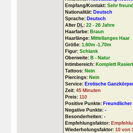
Empfang/Kontakt:
Sehr freun
Nationalität:
Deutsch
Sprache:
Deutsch
Alter
DL
:
22 - 26 Jahre
Haarfarbe:
Braun
Haarlänge:
Mittellanges Haar
Größe:
1,60m -1,70m
Figur:
Schlank
Oberweite:
B - Natur
Intimbereich:
Komplett Rasier
Tattoos:
Nein
Piercings:
Nein
Service:
Erotische Ganzkörp
Zeit:
45 Minuten
Preis:
110
Positive Punkte:
Freundlicher
Negative Punkte:
-
Besonderheiten:
-
Empfehlungsfaktor:
Empfehlu
Wiederholungsfaktor:
10 von 