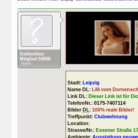
Gelöschtes
Mitglied 54006
Guest
Stadt:
Leipzig
Name DL:
Lilli vom Dornensc
Link DL:
Dieser Link ist für Di
TelefonNr.:
0175-7407114
Bilder
DL
:
100% reale Bilder!
Treffpunkt:
Clubwohnung
Location:
Strasse/Nr.:
Essener Straße 1
Ambiente:
Ausstattung neuwer