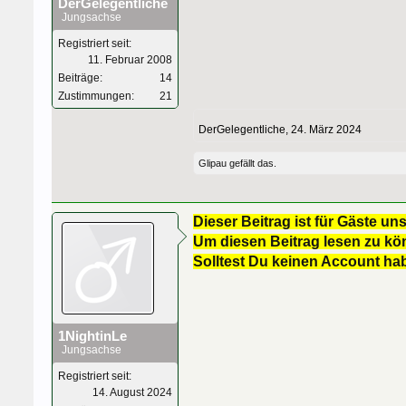
DerGelegentliche
Jungsachse
Registriert seit:
11. Februar 2008
Beiträge:
14
Zustimmungen:
21
DerGelegentliche
,
24. März 2024
Glipau
gefällt das.
Dieser Beitrag ist für Gäste uns
Um diesen Beitrag lesen zu kön
Solltest Du keinen Account ha
1NightinLe
Jungsachse
Registriert seit:
14. August 2024