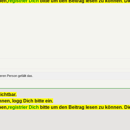
ben,
registrier Dich
bitte um den Beitrag lesen zu können. Die
teren Person
gefällt das.
ichtbar.
nen, logg Dich bitte ein.
ben,
registrier Dich
bitte um den Beitrag lesen zu können. Die