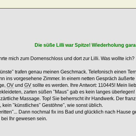
Die süße Lilli war Spitze! Wiederholung garan
hrte mich zum Dornenschloss und dort zur Lilli. Was wollte ich? 
"Künste" trafen genau meinen Geschmack. Telefonisch einen Te
ann ins vorgesehene Zimmer. In einem netten Gespräch äußerte
ge,
OV
und
GV
sollte es werden. Ihre Antwort: 110445! Mein lie
ekleideten, zarten süßen "Maus" gab es kein langes überlegen!
ärtliche Massage. Top! Sie beherrscht ihr Handwerk. Der franzö
t, kein "künstliches" Gestöhne", wie sonst üblich.
ritten"... Dann nochmal fix ins Bad und glücklich nach Hause g
 bei Ihr gewesen sein.