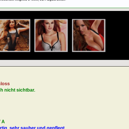
hloss
ch nicht sichtbar.
7 A
tig, sehr sauber und gepflegt