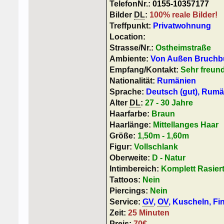
TelefonNr.:
0155-10357177
Bilder
DL
:
100% reale Bilder!
Treffpunkt:
Privatwohnung
Location:
Strasse/Nr.:
Ostheimstraße
Ambiente:
Von Außen Bruchbu
Empfang/Kontakt:
Sehr freun
Nationalität:
Rumänien
Sprache:
Deutsch (gut), Rum
Alter
DL
:
27 - 30 Jahre
Haarfarbe:
Braun
Haarlänge:
Mittellanges Haar
Größe:
1,50m - 1,60m
Figur:
Vollschlank
Oberweite:
D - Natur
Intimbereich:
Komplett Rasier
Tattoos:
Nein
Piercings:
Nein
Service:
GV
,
OV
, Kuscheln, Fi
Zeit:
25 Minuten
Preis:
70€