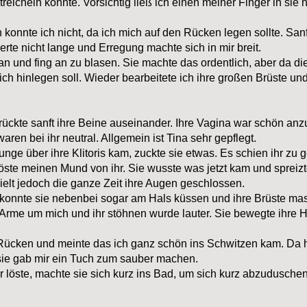
treicheln konnte. Vorsichtig ließ ich einen meiner Finger in sie 
n konnte ich nicht, da ich mich auf den Rücken legen sollte. San
erte nicht lange und Erregung machte sich in mir breit.
 und fing an zu blasen. Sie machte das ordentlich, aber da dies
ich hinlegen soll. Wieder bearbeitete ich ihre großen Brüste u
 drückte sanft ihre Beine auseinander. Ihre Vagina war schön an
en bei ihr neutral. Allgemein ist Tina sehr gepflegt.
ge über ihre Klitoris kam, zuckte sie etwas. Es schien ihr zu ge
löste meinen Mund von ihr. Sie wusste was jetzt kam und spreizt
 hielt jedoch die ganze Zeit ihre Augen geschlossen.
h konnte sie nebenbei sogar am Hals küssen und ihre Brüste ma
 Arme um mich und ihr stöhnen wurde lauter. Sie bewegte ihre H
Rücken und meinte das ich ganz schön ins Schwitzen kam. Da hat
sie gab mir ein Tuch zum sauber machen.
löste, machte sie sich kurz ins Bad, um sich kurz abzuduschen