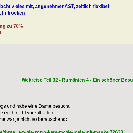
Macht vieles mit, angenehmer
AST
, zeitlich flexibel
ehr trocken
ng zu 70%
0
Weltreise Teil 32 - Rumänien 4 - Ein schöner Besu
wegs und habe eine Dame besucht.
se euch nicht vorenthalten.
me war ja nicht so berauschend:
/threa...t-z-wie-zorro-kam-m-wie-maja-mit-maske.72633/