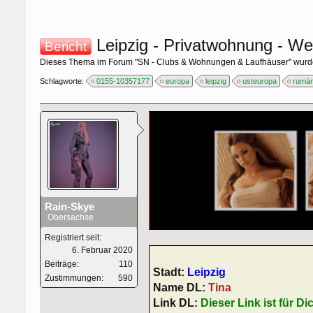
Leipzig - Privatwohnung - Wel
Bericht
Dieses Thema im Forum "
SN - Clubs & Wohnungen & Laufhäuser
" wurd
Schlagworte:
0155-10357177
europa
leipzig
osteuropa
rumän
Rain-Skye
Obersachse
Registriert seit:
6. Februar 2020
Beiträge:
110
Stadt:
Leipzig
Zustimmungen:
590
Name DL:
Tina
Link DL:
Dieser Link ist für Di