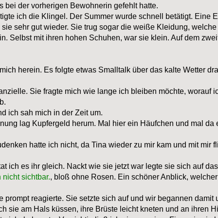
s bei der vorherigen Bewohnerin gefehlt hatte.
tigte ich die Klingel. Der Summer wurde schnell betätigt. Eine 
 sie sehr gut wieder. Sie trug sogar die weiße Kleidung, welche
lein. Selbst mit ihren hohen Schuhen, war sie klein. Auf dem zw
mich herein. Es folgte etwas Smalltalk über das kalte Wetter dr
nzielle. Sie fragte mich wie lange ich bleiben möchte, worauf i
b.
d ich sah mich in der Zeit um.
ung lag Kupfergeld herum. Mal hier ein Häufchen und mal da ei
enken hatte ich nicht, da Tina wieder zu mir kam und mit mir fl
at ich es ihr gleich. Nackt wie sie jetzt war legte sie sich auf 
 nicht sichtbar.
, bloß ohne Rosen. Ein schöner Anblick, welcher
sie prompt reagierte. Sie setzte sich auf und wir begannen dami
h sie am Hals küssen, ihre Brüste leicht kneten und an ihren Hin