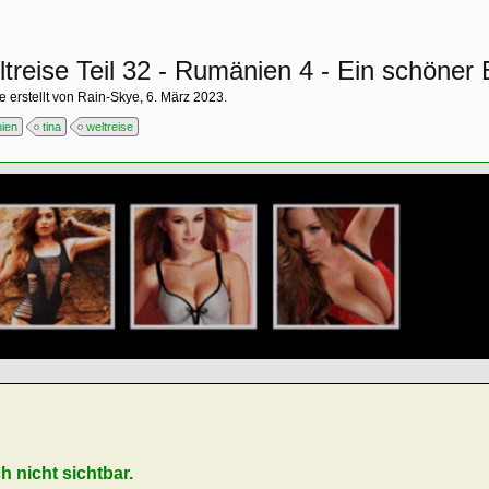
treise Teil 32 - Rumänien 4 - Ein schöner
e erstellt von
Rain-Skye
,
6. März 2023
.
ien
tina
weltreise
ch nicht sichtbar.