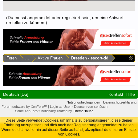
(Du musst angemeldet oder registriert sein, um eine Antwort
erstellen zu können.)
Foren
...
Aktive Frauen
Dresden - escort-dd
Deutsch [Du]
Kontakt
Hilfe
Nutzungsbedingungen
Datenschutzerklärung
Forum software by XenForo™
|
Login as User
-
Deutsch von xenDach
Some XenForo functionality crafted by
ThemeHouse
.
Diese Seite verwendet Cookies, um Inhalte zu personalisieren, diese deiner
Erfahrung anzupassen und dich nach der Registrierung angemeldet zu halten.
Wenn du dich weiterhin auf dieser Seite aufhältst, akzeptierst du unseren Einsatz
von Cookies.