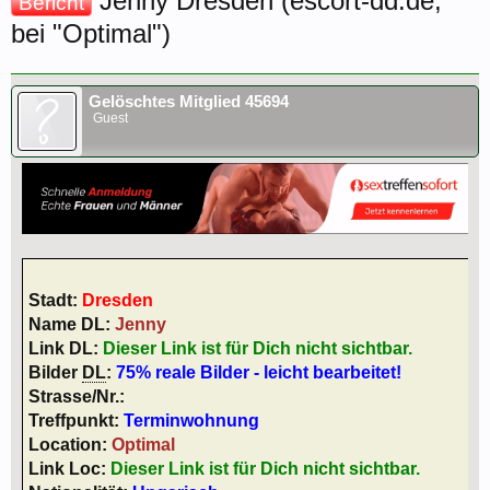
Jenny Dresden (escort-dd.de,
Bericht
bei "Optimal")
Gelöschtes Mitglied 45694
Guest
Stadt:
Dresden
Name DL:
Jenny
Link DL:
Dieser Link ist für Dich nicht sichtbar.
Bilder
DL
:
75% reale Bilder - leicht bearbeitet!
Strasse/Nr.:
Treffpunkt:
Terminwohnung
Location:
Optimal
Link Loc:
Dieser Link ist für Dich nicht sichtbar.