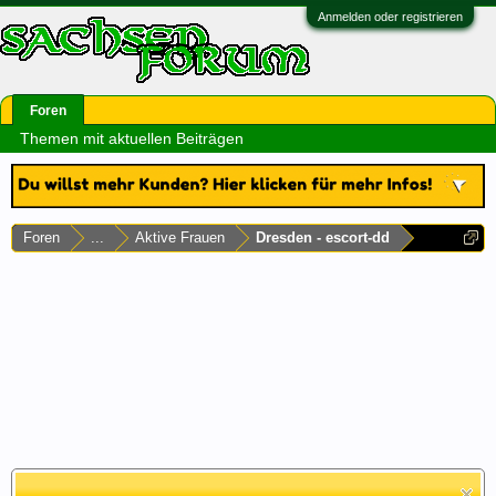
Anmelden oder registrieren
Foren
Themen mit aktuellen Beiträgen
Foren
...
Aktive Frauen
Dresden - escort-dd