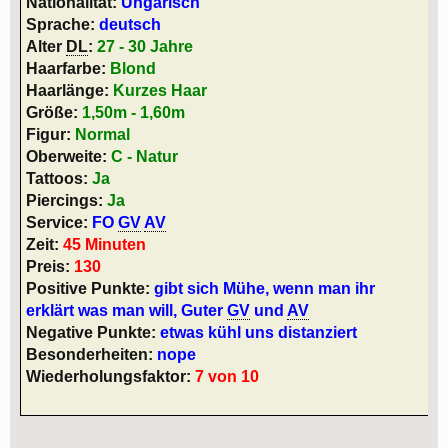
Nationalität:
Ungarisch
Sprache:
deutsch
Alter
DL
:
27 - 30 Jahre
Haarfarbe:
Blond
Haarlänge:
Kurzes Haar
Größe:
1,50m - 1,60m
Figur:
Normal
Oberweite:
C - Natur
Tattoos:
Ja
Piercings:
Ja
Service:
FO
GV
AV
Zeit:
45 Minuten
Preis:
130
Positive Punkte:
gibt sich Mühe, wenn man ihr
erklärt was man will, Guter
GV
und
AV
Negative Punkte:
etwas kühl uns distanziert
Besonderheiten:
nope
Wiederholungsfaktor:
7 von 10