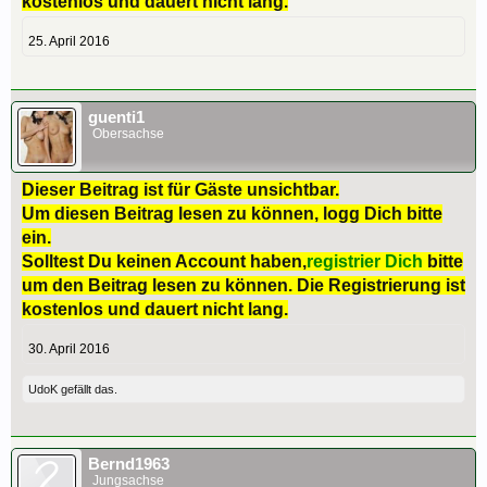
kostenlos und dauert nicht lang.
25. April 2016
guenti1
Obersachse
Dieser Beitrag ist für Gäste unsichtbar.
Um diesen Beitrag lesen zu können, logg Dich bitte
ein.
Solltest Du keinen Account haben,
registrier Dich
bitte
um den Beitrag lesen zu können. Die Registrierung ist
kostenlos und dauert nicht lang.
30. April 2016
UdoK
gefällt das.
Bernd1963
Jungsachse