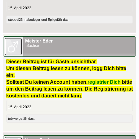
15. April 2023
stepsel23
,
nakedtiger
und
Epi
gefällt das.
Meister Eder
Sachse
Dieser Beitrag ist für Gäste unsichtbar.
Um diesen Beitrag lesen zu können, logg Dich bitte
ein.
Solltest Du keinen Account haben,
registrier Dich
bitte
um den Beitrag lesen zu können. Die Registrierung ist
kostenlos und dauert nicht lang.
15. April 2023
tobiwe
gefällt das.