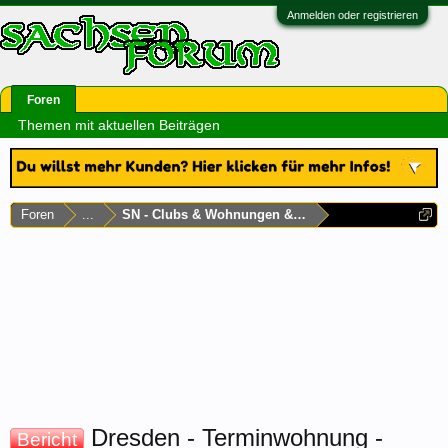
Anmelden oder registrieren
Foren
Themen mit aktuellen Beiträgen
Foren
...
SN - Clubs & Wohnungen & Laufhäuser
Dresden - Terminwohnung -
Bericht