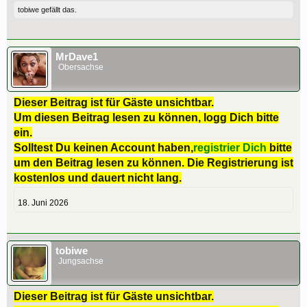
tobiwe
gefällt das.
MrDave1
Obersachse
Dieser Beitrag ist für Gäste unsichtbar.
Um diesen Beitrag lesen zu können, logg Dich bitte
ein.
Solltest Du keinen Account haben,
registrier Dich
bitte
um den Beitrag lesen zu können. Die Registrierung ist
kostenlos und dauert nicht lang.
18. Juni 2026
tobiwe
Jungsachse
Dieser Beitrag ist für Gäste unsichtbar.