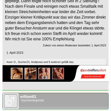
gepflegt. Dann folgte noch schöner Sex in 2 Stellung !
Nach dem Finale und reinigen noch etwas Smalltalk mit
kleinen Streicheleinheiten war leider die Zeit vorbei.
Einziger kleiner Kritikpunkt war das wir das Zimmer direkt
neben dem Eingangsbereich hatten und den Tag sehr
guter Besucher Ansturm war und die Klingel etwas störte.
Ich freue mich schon wenn Steffi im April wieder kommt!
Wir mich ist Sie eine 100% Empfehlung
Zuletzt von einem Moderator bearbeitet:
1. April 2023
1. April 2023
Aster D.
,
Sucher23
,
Andipowa
und
9 anderen
gefällt das.
william81
Sachsenlegende