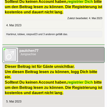
Solltest Du keinen Account haben,
registrier Dich
bitte
um den Beitrag lesen zu können. Die Registrierung ist
kostenlos und dauert nicht lang.
Zuletzt bearbeitet:
4. Mai 2023
4. Mai 2023
Hartimut
,
tobiwe
,
stepsel23
und
3 anderen
gefällt das.
paulchen77
Jungsachse
Dieser Beitrag ist für Gäste unsichtbar.
Um diesen Beitrag lesen zu können, logg Dich bitte
ein.
Solltest Du keinen Account haben,
registrier Dich
bitte
um den Beitrag lesen zu können. Die Registrierung ist
kostenlos und dauert nicht lang.
5. Mai 2023