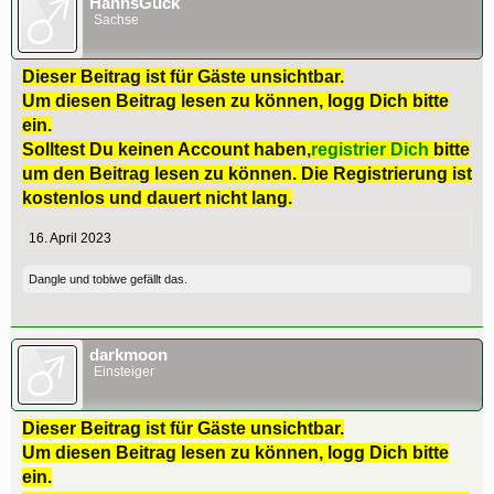
HannsGuck
Sachse
Dieser Beitrag ist für Gäste unsichtbar.
Um diesen Beitrag lesen zu können, logg Dich bitte
ein.
Solltest Du keinen Account haben,
registrier Dich
bitte
um den Beitrag lesen zu können. Die Registrierung ist
kostenlos und dauert nicht lang.
16. April 2023
Dangle
und
tobiwe
gefällt das.
darkmoon
Einsteiger
Dieser Beitrag ist für Gäste unsichtbar.
Um diesen Beitrag lesen zu können, logg Dich bitte
ein.