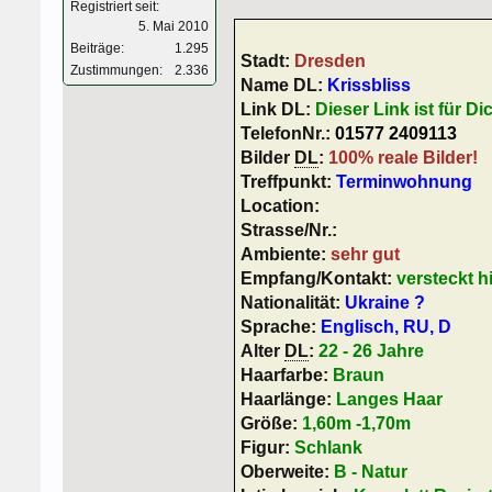
Registriert seit:
5. Mai 2010
Beiträge:
1.295
Stadt:
Dresden
Zustimmungen:
2.336
Name DL:
Krissbliss
Link DL:
Dieser Link ist für Di
TelefonNr.:
01577 2409113
Bilder
DL
:
100% reale Bilder!
Treffpunkt:
Terminwohnung
Location:
Strasse/Nr.:
Ambiente:
sehr gut
Empfang/Kontakt:
versteckt h
Nationalität:
Ukraine ?
Sprache:
Englisch, RU, D
Alter
DL
:
22 - 26 Jahre
Haarfarbe:
Braun
Haarlänge:
Langes Haar
Größe:
1,60m -1,70m
Figur:
Schlank
Oberweite:
B - Natur