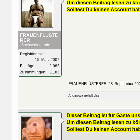
Um diesen Beitrag lesen zu kön
Solltest Du keinen Account ha
FRAUENFLÜSTE
RER
Sachsenlegende
Registriert seit:
15. März 2007
Beiträge:
1.082
Zustimmungen:
1.183
FRAUENFLÜSTERER
,
28. September 20
Andipowa
gefällt das.
Dieser Beitrag ist für Gäste uns
Um diesen Beitrag lesen zu kön
Solltest Du keinen Account ha