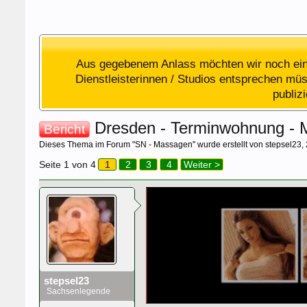
Aus gegebenem Anlass möchten wir noch einm
Dienstleisterinnen / Studios entsprechen müss
publiz
Dresden - Terminwohnung - Ma
Bericht
Dieses Thema im Forum "
SN - Massagen
" wurde erstellt von
stepsel23
,
Seite 1 von 4
1
2
3
4
Weiter >
stepsel23
Sachsenlegende