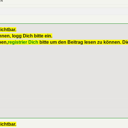
24
ichtbar.
nen, logg Dich bitte ein.
ben,
registrier Dich
bitte um den Beitrag lesen zu können. Die
ichtbar.