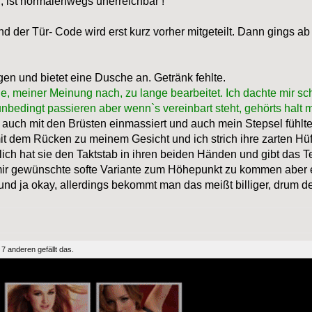
r, ist normalenwegs unerreichbar !
der Tür- Code wird erst kurz vorher mitgeteilt. Dann gings ab
en und bietet eine Dusche an. Getränk fehlte.
, meiner Meinung nach, zu lange bearbeitet. Ich dachte mir sc
nbedingt passieren aber wenn`s vereinbart steht, gehörts halt m
 auch mit den Brüsten einmassiert und auch mein Stepsel fühlt
mit dem Rücken zu meinem Gesicht und ich strich ihre zarten Hüf
ch hat sie den Taktstab in ihren beiden Händen und gibt das 
 mir gewünschte softe Variante zum Höhepunkt zu kommen aber 
 und ja okay, allerdings bekommt man das meißt billiger, drum d
d
7 anderen
gefällt das.