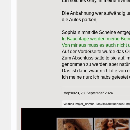
Ein solches Girly, in meinem Alte
Die Anbahnung war aufwändig und 
die Autos parken.
Sophia nimmt die Scheine entgeg
In Bauchlage werden meine Beine
Von mir aus muss es auch nicht u
Auf der Vorderseite wurde das Öl
Zum Abschluss sattelte sie auf, 
genommen zu werden aber natürli
Das ist dann zwar nicht die von
Ich meine nun: Ich habs getestet
stepsel23
,
28. September 2024
Wutball
,
major_domus
,
MaximilianHuebsch
un