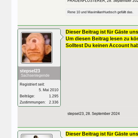
FRAUENFLÜSTERER
,
28. September 20
Rene 10
und
MaximilianHuebsch
gefällt das.
Dieser Beitrag ist für Gäste uns
Um diesen Beitrag lesen zu kön
Solltest Du keinen Account ha
stepsel23
Sachsenlegende
Registriert seit:
5. Mai 2010
Beiträge:
1.295
Zustimmungen:
2.336
stepsel23
,
28. September 2024
Dieser Beitrag ist für Gäste uns