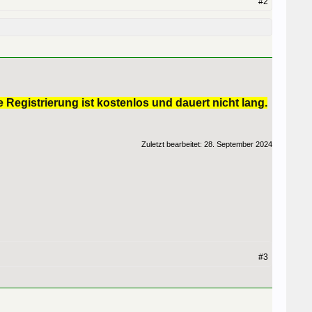
#2
 Registrierung ist kostenlos und dauert nicht lang.
Zuletzt bearbeitet:
28. September 2024
#3