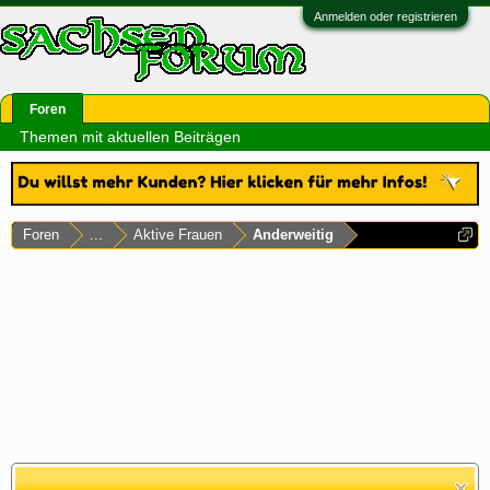
Anmelden oder registrieren
Foren
Themen mit aktuellen Beiträgen
Foren
...
Aktive Frauen
Anderweitig