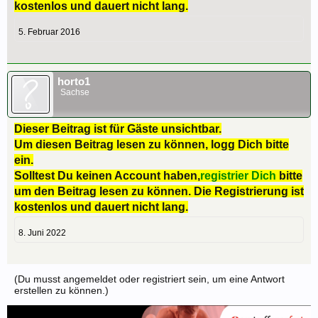
kostenlos und dauert nicht lang.
5. Februar 2016
horto1
Sachse
Dieser Beitrag ist für Gäste unsichtbar.
Um diesen Beitrag lesen zu können, logg Dich bitte
ein.
Solltest Du keinen Account haben,
registrier Dich
bitte
um den Beitrag lesen zu können. Die Registrierung ist
kostenlos und dauert nicht lang.
8. Juni 2022
(Du musst angemeldet oder registriert sein, um eine Antwort
erstellen zu können.)