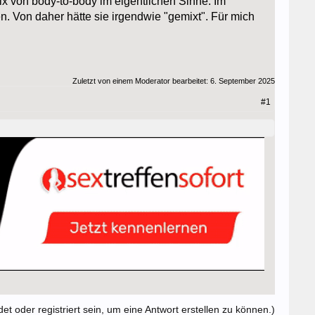
ix von body-to-body im eigentlichen Sinne. Im
. Von daher hätte sie irgendwie "gemixt". Für mich
Zuletzt von einem Moderator bearbeitet:
6. September 2025
#1
t oder registriert sein, um eine Antwort erstellen zu können.)