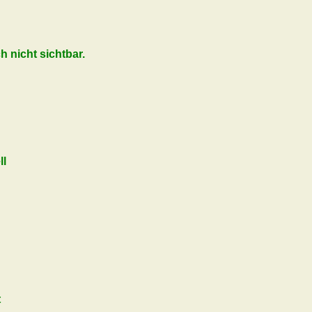
ch nicht sichtbar.
ll
t