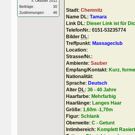
5. Oktober 2011
Beiträge:
30
Stadt:
Chemnitz
Zustimmungen:
46
Name DL:
Tamara
Link DL:
Dieser Link ist für Di
TelefonNr.: 0151-53235774
Bilder
DL
:
Treffpunkt:
Massageclub
Location:
Strasse/Nr.:
Ambiente:
Sauber
Empfang/Kontakt:
Kurz, forme
Nationalität:
Sprache:
Deutsch
Alter
DL
:
36 - 40 Jahre
Haarfarbe:
Mehrfarbig
Haarlänge:
Langes Haar
Größe:
1,60m -1,70m
Figur:
Schlank
Oberweite:
C - Getunt
Intimbereich:
Komplett Rasier