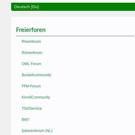
Deutsch [Du]
Freierforen
Rheinforum
Römerforum
OWL Forum
Bordellcommunity
FFM-Forum
Kino6Community
TGirlService
BW7
Ijsberenforum (NL)