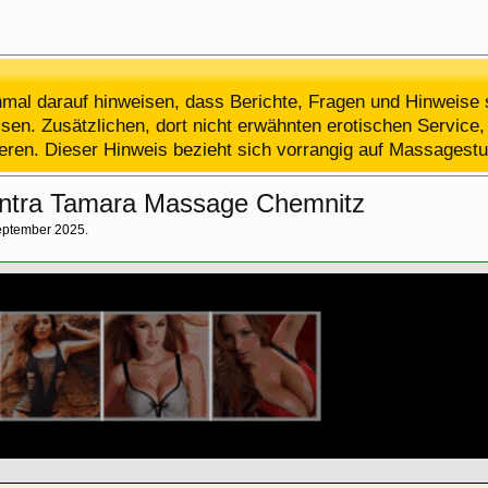
al darauf hinweisen, dass Berichte, Fragen und Hinweise 
en. Zusätzlichen, dort nicht erwähnten erotischen Service, 
ieren. Dieser Hinweis bezieht sich vorrangig auf Massagestu
antra Tamara Massage Chemnitz
eptember 2025
.