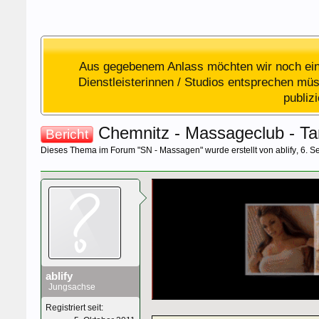
Aus gegebenem Anlass möchten wir noch einm
Dienstleisterinnen / Studios entsprechen müss
publiz
Chemnitz - Massageclub - T
Bericht
Dieses Thema im Forum "
SN - Massagen
" wurde erstellt von
ablify
,
6. S
ablify
Jungsachse
Registriert seit: