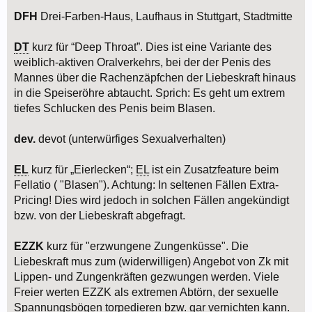
DFH
Drei-Farben-Haus, Laufhaus in Stuttgart, Stadtmitte
DT
kurz für “Deep Throat”. Dies ist eine Variante des
weiblich-aktiven Oralverkehrs, bei der der Penis des
Mannes über die Rachenzäpfchen der Liebeskraft hinaus
in die Speiseröhre abtaucht. Sprich: Es geht um extrem
tiefes Schlucken des Penis beim Blasen.
dev.
devot (unterwürfiges Sexualverhalten)
EL
kurz für „Eierlecken“;
EL
ist ein Zusatzfeature beim
Fellatio ( "Blasen"). Achtung: In seltenen Fällen Extra-
Pricing! Dies wird jedoch in solchen Fällen angekündigt
bzw. von der Liebeskraft abgefragt.
EZZK
kurz für "erzwungene Zungenküsse". Die
Liebeskraft mus zum (widerwilligen) Angebot von Zk mit
Lippen- und Zungenkräften gezwungen werden. Viele
Freier werten EZZK als extremen Abtörn, der sexuelle
Spannungsbögen torpedieren bzw. gar vernichten kann.