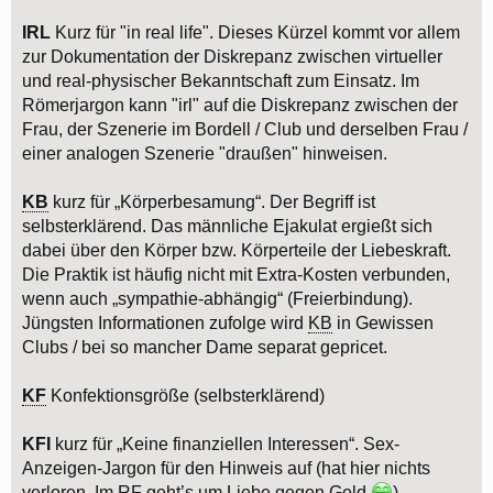
IRL
Kurz für "in real life". Dieses Kürzel kommt vor allem
zur Dokumentation der Diskrepanz zwischen virtueller
und real-physischer Bekanntschaft zum Einsatz. Im
Römerjargon kann "irl" auf die Diskrepanz zwischen der
Frau, der Szenerie im Bordell / Club und derselben Frau /
einer analogen Szenerie "draußen" hinweisen.
KB
kurz für „Körperbesamung“. Der Begriff ist
selbsterklärend. Das männliche Ejakulat ergießt sich
dabei über den Körper bzw. Körperteile der Liebeskraft.
Die Praktik ist häufig nicht mit Extra-Kosten verbunden,
wenn auch „sympathie-abhängig“ (Freierbindung).
Jüngsten Informationen zufolge wird
KB
in Gewissen
Clubs / bei so mancher Dame separat gepricet.
KF
Konfektionsgröße (selbsterklärend)
KFI
kurz für „Keine finanziellen Interessen“. Sex-
Anzeigen-Jargon für den Hinweis auf (hat hier nichts
verloren, Im RF geht’s um Liebe gegen Geld
)