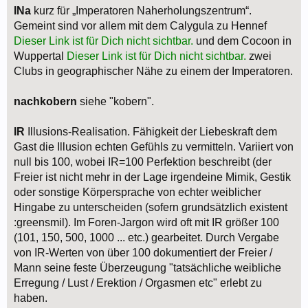
INa
kurz für „Imperatoren Naherholungszentrum“.
Gemeint sind vor allem mit dem Calygula zu Hennef
Dieser Link ist für Dich nicht sichtbar.
und dem Cocoon in
Wuppertal
Dieser Link ist für Dich nicht sichtbar.
zwei
Clubs in geographischer Nähe zu einem der Imperatoren.
nachkobern
siehe "kobern".
IR
Illusions-Realisation. Fähigkeit der Liebeskraft dem
Gast die Illusion echten Gefühls zu vermitteln. Variiert von
null bis 100, wobei IR=100 Perfektion beschreibt (der
Freier ist nicht mehr in der Lage irgendeine Mimik, Gestik
oder sonstige Körpersprache von echter weiblicher
Hingabe zu unterscheiden (sofern grundsätzlich existent
:greensmil). Im Foren-Jargon wird oft mit IR größer 100
(101, 150, 500, 1000 ... etc.) gearbeitet. Durch Vergabe
von IR-Werten von über 100 dokumentiert der Freier /
Mann seine feste Überzeugung "tatsächliche weibliche
Erregung / Lust / Erektion / Orgasmen etc" erlebt zu
haben.