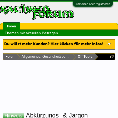
Anmelden oder registrieren
Foren
Themen mit aktuellen Beiträgen
Foren
Allgemeines, Gesundheitsecke & Umfragen
Off Topic
Abkürzungs- & Jargon-
Hinweis