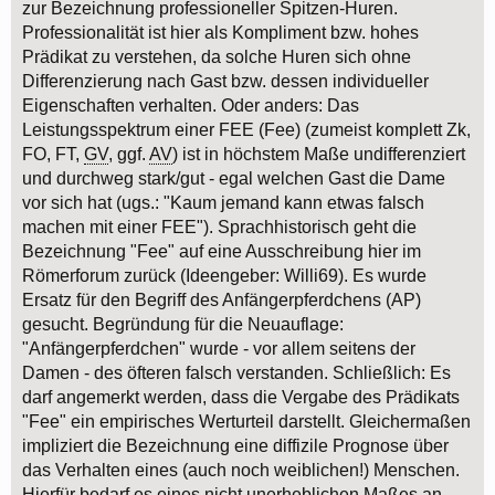
zur Bezeichnung professioneller Spitzen-Huren.
Professionalität ist hier als Kompliment bzw. hohes
Prädikat zu verstehen, da solche Huren sich ohne
Differenzierung nach Gast bzw. dessen individueller
Eigenschaften verhalten. Oder anders: Das
Leistungsspektrum einer FEE (Fee) (zumeist komplett Zk,
FO, FT,
GV
, ggf.
AV
) ist in höchstem Maße undifferenziert
und durchweg stark/gut - egal welchen Gast die Dame
vor sich hat (ugs.: "Kaum jemand kann etwas falsch
machen mit einer FEE"). Sprachhistorisch geht die
Bezeichnung "Fee" auf eine Ausschreibung hier im
Römerforum zurück (Ideengeber: Willi69). Es wurde
Ersatz für den Begriff des Anfängerpferdchens (AP)
gesucht. Begründung für die Neuauflage:
"Anfängerpferdchen" wurde - vor allem seitens der
Damen - des öfteren falsch verstanden. Schließlich: Es
darf angemerkt werden, dass die Vergabe des Prädikats
"Fee" ein empirisches Werturteil darstellt. Gleichermaßen
impliziert die Bezeichnung eine diffizile Prognose über
das Verhalten eines (auch noch weiblichen!) Menschen.
Hierfür bedarf es eines nicht unerheblichen Maßes an