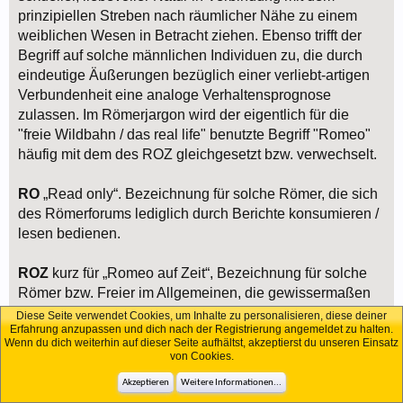
prinzipiellen Streben nach räumlicher Nähe zu einem
weiblichen Wesen in Betracht ziehen. Ebenso trifft der
Begriff auf solche männlichen Individuen zu, die durch
eindeutige Äußerungen bezüglich einer verliebt-artigen
Verbundenheit eine analoge Verhaltensprognose
zulassen. Im Römerjargon wird der eigentlich für die
"freie Wildbahn / das real life" benutzte Begriff "Romeo"
häufig mit dem des ROZ gleichgesetzt bzw. verwechselt.
RO
„Read only“. Bezeichnung für solche Römer, die sich
des Römerforums lediglich durch Berichte konsumieren /
lesen bedienen.
ROZ
kurz für „Romeo auf Zeit“, Bezeichnung für solche
Römer bzw. Freier im Allgemeinen, die gewissermaßen
„auf Zeit“ (sprich für die Dauer ihres Clubaufenthalts)
Diese Seite verwendet Cookies, um Inhalte zu personalisieren, diese deiner
Erfahrung anzupassen und dich nach der Registrierung angemeldet zu halten.
starke emotionale Bindungen zu den käuflichen Damen
Wenn du dich weiterhin auf dieser Seite aufhältst, akzeptierst du unseren Einsatz
Ihrer Wahl aufbauen, allerdings zum prinzipiellen und
von Cookies.
schnelle Abschalten nach Club-Verlassen in der Lage
Akzeptieren
Weitere Informationen...
sind.