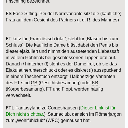
Frischling bezeichnet.
FS
Face Sitting. Bei der Normvariante sitzt die (käufliche)
Frau auf dem Gesicht des Partners (i. d. R. des Mannes)
FT
kurz für „Französisch total“, steht für „Blasen bis zum
Schluss“. Die käufliche Dame bläst dabei den Penis bis
dieser ejakuliert und nimmt den austretenden Liebessaft
in vollem Hohlmaß bei geschlossenen Lippen oral auf.
Danach / hinterher (!) steht es der Dame frei, ob sie das
Ejakulat herunterschluckt oder es diskret (!) ausspuckend
in einem Taschentuch entsorgt. Halbherzige Varianten
des FT sind
GB
(Gesichtsbesamung) oder
KB
(Körperbesamung). FT und F opt. werden häufig
verwechselt.
FTL
Fantasyland zu Görgeshausen (
Dieser Link ist für
Dich nicht sichtbar.
), Saunaclub, der sich im Römerjargon
zum „Wohlfühlclub“ (WFC) gemausert hat.