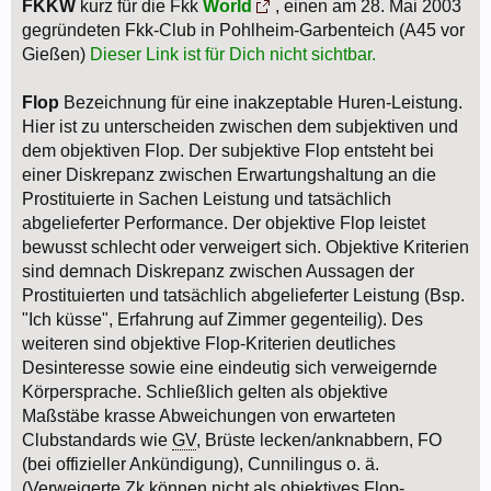
FKKW
kurz für die Fkk
World
, einen am 28. Mai 2003
gegründeten Fkk-Club in Pohlheim-Garbenteich (A45 vor
Gießen)
Dieser Link ist für Dich nicht sichtbar.
Flop
Bezeichnung für eine inakzeptable Huren-Leistung.
Hier ist zu unterscheiden zwischen dem subjektiven und
dem objektiven Flop. Der subjektive Flop entsteht bei
einer Diskrepanz zwischen Erwartungshaltung an die
Prostituierte in Sachen Leistung und tatsächlich
abgelieferter Performance. Der objektive Flop leistet
bewusst schlecht oder verweigert sich. Objektive Kriterien
sind demnach Diskrepanz zwischen Aussagen der
Prostituierten und tatsächlich abgelieferter Leistung (Bsp.
"Ich küsse", Erfahrung auf Zimmer gegenteilig). Des
weiteren sind objektive Flop-Kriterien deutliches
Desinteresse sowie eine eindeutig sich verweigernde
Körpersprache. Schließlich gelten als objektive
Maßstäbe krasse Abweichungen von erwarteten
Clubstandards wie
GV
, Brüste lecken/anknabbern, FO
(bei offizieller Ankündigung), Cunnilingus o. ä.
(Verweigerte Zk können nicht als objektives Flop-