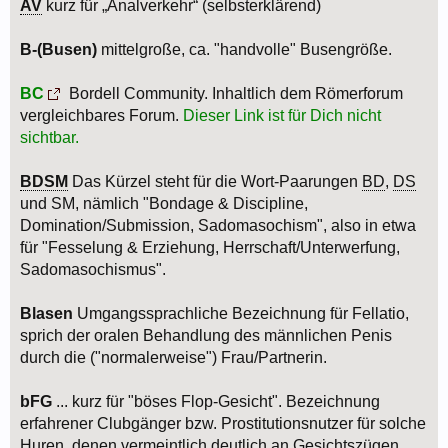
AV
kurz für „Analverkehr“ (selbsterklärend)
B-(Busen)
mittelgroße, ca. "handvolle" Busengröße.
BC
Bordell Community. Inhaltlich dem Römerforum
vergleichbares Forum.
Dieser Link ist für Dich nicht
sichtbar.
BDSM
Das Kürzel steht für die Wort-Paarungen
BD
,
DS
und SM, nämlich "Bondage & Discipline,
Domination/Submission, Sadomasochism", also in etwa
für "Fesselung & Erziehung, Herrschaft/Unterwerfung,
Sadomasochismus".
Blasen
Umgangssprachliche Bezeichnung für Fellatio,
sprich der oralen Behandlung des männlichen Penis
durch die ("normalerweise") Frau/Partnerin.
bFG
... kurz für "böses Flop-Gesicht". Bezeichnung
erfahrener Clubgänger bzw. Prostitutionsnutzer für solche
Huren, denen vermeintlich deutlich an Gesichtszügen