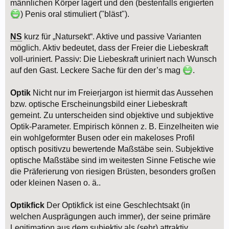
männlichen Körper lagert und den (bestenfalls erigierten
) Penis oral stimuliert ("bläst").
NS
kurz für „Natursekt“. Aktive und passive Varianten
möglich. Aktiv bedeutet, dass der Freier die Liebeskraft
voll-uriniert. Passiv: Die Liebeskraft uriniert nach Wunsch
auf den Gast. Leckere Sache für den der’s mag
.
Optik
Nicht nur im Freierjargon ist hiermit das Aussehen
bzw. optische Erscheinungsbild einer Liebeskraft
gemeint. Zu unterscheiden sind objektive und subjektive
Optik-Parameter. Empirisch können z. B. Einzelheiten wie
ein wohlgeformter Busen oder ein makeloses Profil
optisch positivzu bewertende Maßstäbe sein. Subjektive
optische Maßstäbe sind im weitesten Sinne Fetische wie
die Präferierung von riesigen Brüsten, besonders großen
oder kleinen Nasen o. ä..
Optikfick
Der Optikfick ist eine Geschlechtsakt (in
welchen Ausprägungen auch immer), der seine primäre
Legitimation aus dem subjektiv als (sehr) attraktiv