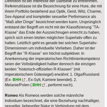
Definition ist bei Interesse der Startseite zu entnehmen.
Referenzklasse ist die Bezeichnung für eine Hure, die mit
ihrem Portfolio bestehend aus Optik, Geist, Witz, Charme,
Sex-Appeal und kompletter sexueller Performance als
"Maß aller Dinge" bezeichnet werden kann. Ursprünglich
entstand der Begriff um nicht mit der Klassifizierung "TA-
Klasse" das Ende der Auszeichnugen erreicht zu haben,
sprich sich einen letzten möglichen Superlativ offen zu
halten. Letztlich geht es gerade bei solchen Superlativ-
Dimensionen um individuelle Vorlieben. Daher ist der
Begriff der "R-Klasse" ein höchst subjektiver. In
Anerkennung der imperatorischen Richtlinienkompetenz
seien der Vollständigkeit halber dennoch die einzigen
beiden "historisch-offiziellen R-Klassen" (mit
imperatorischem Gütesiegel) erwähnt: 1. Olga/Russland
(Ex-
BHH
, Ex-Sylt, Karriere beendet). 2.
Melanie/Polen (
BHH
, performt noch).
Romeo
Als Romeos werden solche männliche
Individuen bezeichnet, die eine Beziehung nachhaltiger,
sexueller, liebevoller Natur in Verbindung mit dem