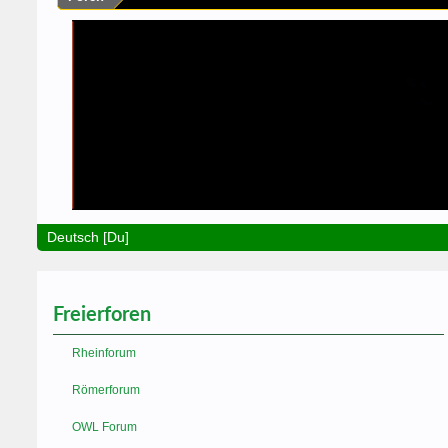
Deutsch [Du]
Freierforen
Rheinforum
Römerforum
OWL Forum