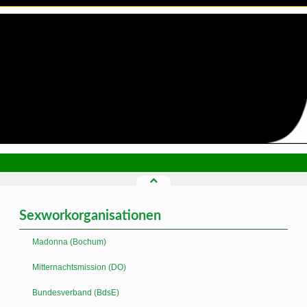
Sexworkorganisationen
Madonna (Bochum)
Mitternachtsmission (DO)
Bundesverband (BdsE)