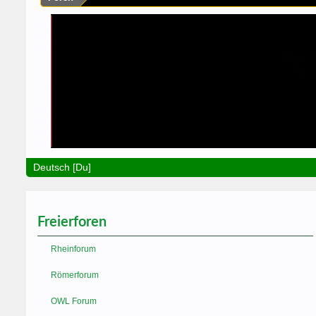
Deutsch [Du]
Freierforen
Rheinforum
Römerforum
OWL Forum