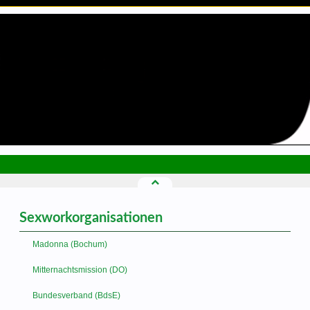
Sexworkorganisationen
Madonna (Bochum)
Mitternachtsmission (DO)
Bundesverband (BdsE)