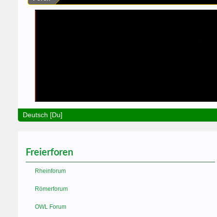
Deutsch [Du]
Freierforen
Rheinforum
Römerforum
OWL Forum