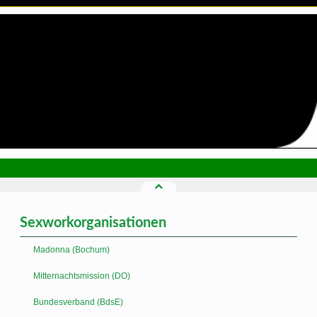
Sexworkorganisationen
Madonna (Bochum)
Mitternachtsmission (DO)
Bundesverband (BdsE)