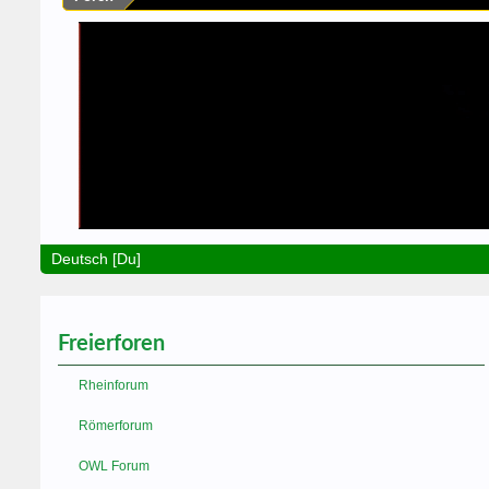
Deutsch [Du]
Freierforen
Rheinforum
Römerforum
OWL Forum