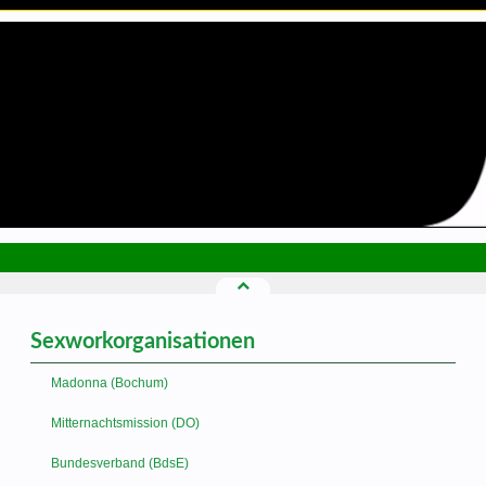
Sexworkorganisationen
Madonna (Bochum)
Mitternachtsmission (DO)
Bundesverband (BdsE)