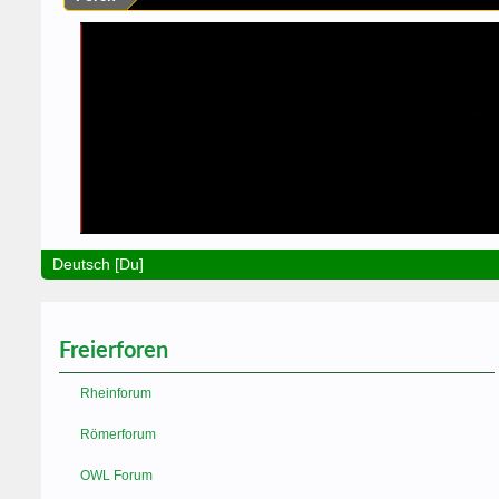
Deutsch [Du]
Freierforen
Rheinforum
Römerforum
OWL Forum