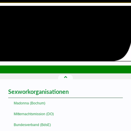
Sexworkorganisationen
Madonna (Bochum)
Mitternachtsmission (DO)
Bundesverband (BdsE)