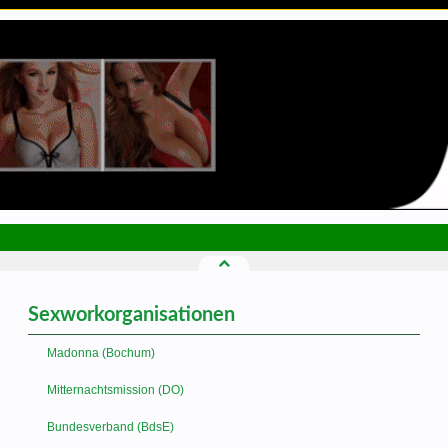
Sexworkorganisationen
Madonna (Bochum)
Mitternachtsmission (DO)
Bundesverband (BdsE)