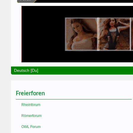
Deutsch [Du]
Freierforen
Rheinforum
Römerforum
OWL Forum