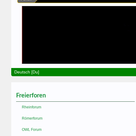
Deutsch [Du]
Freierforen
Rheinforum
Römerforum
OWL Forum