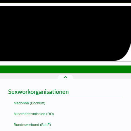
Sexworkorganisationen
Madonna (Bochum)
Mitternachtsmission (DO)
Bundesverband (BdsE)