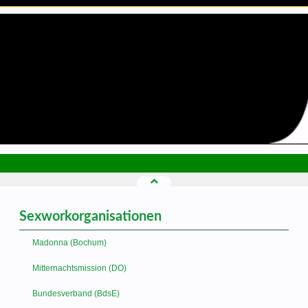
Sexworkorganisationen
Madonna (Bochum)
Mitternachtsmission (DO)
Bundesverband (BdsE)