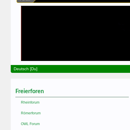
Deutsch [Du]
Freierforen
Rheinforum
Römerforum
OWL Forum