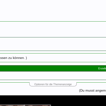
assen zu können. )
Erstel
Optionen für die Themenanzeige
(Du musst angemel