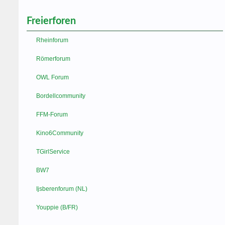
Freierforen
Rheinforum
Römerforum
OWL Forum
Bordellcommunity
FFM-Forum
Kino6Community
TGirlService
BW7
Ijsberenforum (NL)
Youppie (B/FR)