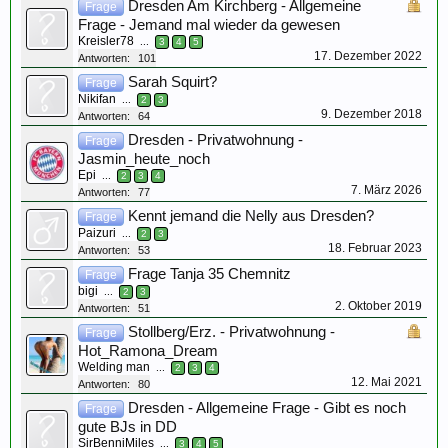
Dresden Am Kirchberg - Allgemeine
Frage
Frage - Jemand mal wieder da gewesen
Kreisler78
...
3
4
5
17. Dezember 2022
Antworten:
101
Sarah Squirt?
Frage
Nikifan
...
2
3
9. Dezember 2018
Antworten:
64
Dresden - Privatwohnung -
Frage
Jasmin_heute_noch
Epi
...
2
3
4
7. März 2026
Antworten:
77
Kennt jemand die Nelly aus Dresden?
Frage
Paizuri
...
2
3
18. Februar 2023
Antworten:
53
Frage Tanja 35 Chemnitz
Frage
bigi
...
2
3
2. Oktober 2019
Antworten:
51
Stollberg/Erz. - Privatwohnung -
Frage
Hot_Ramona_Dream
Welding man
...
2
3
4
12. Mai 2021
Antworten:
80
Dresden - Allgemeine Frage - Gibt es noch
Frage
gute BJs in DD
SirBenniMiles
...
3
4
5