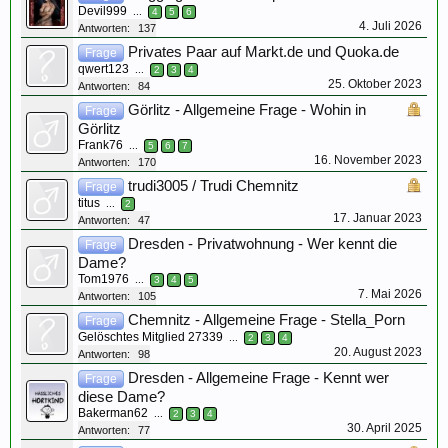
Devil999
...
4
5
6
4. Juli 2026
Antworten:
137
Privates Paar auf Markt.de und Quoka.de
Frage
qwert123
...
2
3
4
25. Oktober 2023
Antworten:
84
Görlitz - Allgemeine Frage - Wohin in
Frage
Görlitz
Frank76
...
5
6
7
16. November 2023
Antworten:
170
trudi3005 / Trudi Chemnitz
Frage
titus
...
2
17. Januar 2023
Antworten:
47
Dresden - Privatwohnung - Wer kennt die
Frage
Dame?
Tom1976
...
3
4
5
7. Mai 2026
Antworten:
105
Chemnitz - Allgemeine Frage - Stella_Porn
Frage
Gelöschtes Mitglied 27339
...
2
3
4
20. August 2023
Antworten:
98
Dresden - Allgemeine Frage - Kennt wer
Frage
diese Dame?
Bakerman62
...
2
3
4
30. April 2025
Antworten:
77