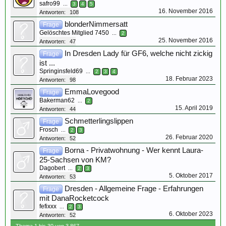
safro99
...
3
4
5
16. November 2016
Antworten:
108
blonderNimmersatt
Frage
Gelöschtes Mitglied 7450
...
2
25. November 2016
Antworten:
47
In Dresden Lady für GF6, welche nicht zickig
Frage
ist ...
Springinsfeld69
...
2
3
4
18. Februar 2023
Antworten:
98
EmmaLovegood
Frage
Bakerman62
...
2
15. April 2019
Antworten:
44
Schmetterlingslippen
Frage
Frosch
...
2
3
26. Februar 2020
Antworten:
52
Borna - Privatwohnung - Wer kennt Laura-
Frage
25-Sachsen von KM?
Dagobert
...
2
3
5. Oktober 2017
Antworten:
53
Dresden - Allgemeine Frage - Erfahrungen
Frage
mit DanaRocketcock
fefixxx
...
2
3
6. Oktober 2023
Antworten:
52