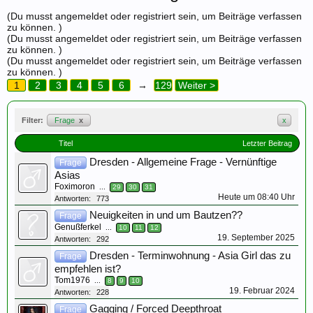
(Du musst angemeldet oder registriert sein, um Beiträge verfassen
zu können. )
(Du musst angemeldet oder registriert sein, um Beiträge verfassen
zu können. )
(Du musst angemeldet oder registriert sein, um Beiträge verfassen
zu können. )
1
2
3
4
5
6
→
129
Weiter >
Filter:
Frage
x
x
Titel
Letzter Beitrag
Dresden - Allgemeine Frage - Vernünftige
Frage
Asias
Foximoron
...
29
30
31
Heute um 08:40 Uhr
Antworten:
773
Neuigkeiten in und um Bautzen??
Frage
Genußferkel
...
10
11
12
19. September 2025
Antworten:
292
Dresden - Terminwohnung - Asia Girl das zu
Frage
empfehlen ist?
Tom1976
...
8
9
10
19. Februar 2024
Antworten:
228
Gagging / Forced Deepthroat
Frage