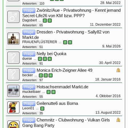
28. Mai 2022
Antworten:
110
Zwönitz/Aue - Privatwohnung - Kennt jemand
Frage
Secret-Life26 von KM bzw. PPP?
Dagobert
...
2
3
11. Dezember 2022
Antworten:
65
Dresden - Privatwohnung - Sally82 von
Frage
Markt.de
FRAUENFLÜSTERER
...
2
3
9. Mai 2026
Antworten:
51
Nelly bei Quoka
Frage
duese
...
2
3
4
30. April 2022
Antworten:
91
Monica Erich-Zeigner Allee 49
Frage
becker
...
2
3
4
18. Januar 2016
Antworten:
97
Hotsachsenmadel Markt.de
Frage
muckelbaer
...
2
3
4. Oktober 2016
Antworten:
55
Geilenutte6 aus Borna
Frage
Leon01
...
2
13. August 2022
Antworten:
35
Chemnitz - Clubwohnung - Vulkan Girls
Frage
Gang Bang Party