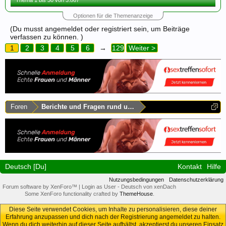
Thema 1 bis 30 von 3.867
Optionen für die Themenanzeige
(Du musst angemeldet oder registriert sein, um Beiträge
verfassen zu können. )
1
2
3
4
5
6
→
129
Weiter >
Foren
Berichte und Fragen rund um Sachsen
Deutsch [Du]
Kontakt
Hilfe
Nutzungsbedingungen
Datenschutzerklärung
Forum software by XenForo™
|
Login as User
-
Deutsch von xenDach
Some XenForo functionality crafted by
ThemeHouse
.
Diese Seite verwendet Cookies, um Inhalte zu personalisieren, diese deiner
Erfahrung anzupassen und dich nach der Registrierung angemeldet zu halten.
Wenn du dich weiterhin auf dieser Seite aufhältst, akzeptierst du unseren Einsatz