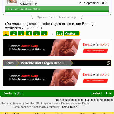
25. September 2019
Antworten:
9
Thema 1 bis 30 von 3.866
Optionen für die Themenanzeige
(Du musst angemeldet oder registriert sein, um Beiträge
verfassen zu können. )
1
2
3
4
5
6
→
129
Weiter >
Foren
Berichte und Fragen rund um Sachsen
Deutsch [Du]
Kontakt
Hilfe
Nutzungsbedingungen
Datenschutzerklärung
Forum software by XenForo™
|
Login as User
-
Deutsch von xenDach
Some XenForo functionality crafted by
ThemeHouse
.