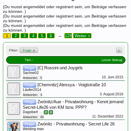
(Du musst angemeldet oder registriert sein, um Beiträge verfassen
zu können. )
(Du musst angemeldet oder registriert sein, um Beiträge verfassen
zu können. )
(Du musst angemeldet oder registriert sein, um Beiträge verfassen
zu können. )
1
2
3
4
5
6
→
129
Weiter >
Filter:
Frage
x
x
Titel ↓
Letzter Beitrag
[C] Rossini und Joygirls
Frage
Sachse02
10. Juni 2015
Antworten:
5
[Chemnitz] Alessya - Voigtstraße 10
Frage
Läufer2014
3. August 2016
Antworten:
4
Zwönitz/Aue - Privatwohnung - Kennt jemand
Frage
Secret-Life26 von KM bzw. PPP?
Dagobert
...
2
3
11. Dezember 2022
Antworten:
65
Zwönitz - Privatwohnung - Secret Life 26
Frage
Welding man