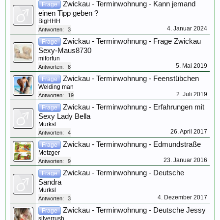
Zwickau - Terminwohnung - Kann jemand
Frage
einen Tipp geben ?
BigHHH
4. Januar 2024
Antworten:
3
Zwickau - Terminwohnung - Frage Zwickau
Frage
Sexy-Maus8730
miforfun
5. Mai 2019
Antworten:
8
Zwickau - Terminwohnung - Feenstübchen
Frage
Welding man
2. Juli 2019
Antworten:
19
Zwickau - Terminwohnung - Erfahrungen mit
Frage
Sexy Lady Bella
Murksl
26. April 2017
Antworten:
4
Zwickau - Terminwohnung - Edmundstraße
Frage
Metzger
23. Januar 2016
Antworten:
9
Zwickau - Terminwohnung - Deutsche
Frage
Sandra
Murksl
4. Dezember 2017
Antworten:
3
Zwickau - Terminwohnung - Deutsche Jessy
Frage
silverrush