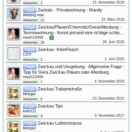
15. November 2018
Antworten:
2
Zwönitz - Privatwohnung - Mandy
Frage
Welding man
15. März 2018
Antworten:
12
Zwickau/Plauen/Chemnitz/Gera/Altenburg -
Frage
Terminwohnung - Kennt jemand eine richtige schla…
maul123456
...
2
28. Juni 2026
Antworten:
29
Zwickau- KleinPeach
Frage
CDTI
1. Juni 2025
Antworten:
2
Zwickau und Umgebung - Allgemeine Frage -
Frage
Tipp für Gera Zwickau Plauen oder Altenburg
maul123456
4. November 2023
Antworten:
7
Zwickau Trabantstraße
Frage
Metzger
23. Dezember 2015
Antworten:
5
Zwickau Tips
Frage
kalle111
3. November 2017
Antworten:
9
Zwickau Lutherstrasse
Frage
Metzger