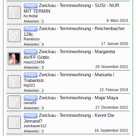
Zwickau - Terminwohnung - SUSI - NUR
Frage
MIT TERMIN
ho.freital
9. März 2023
Antworten:
2
Zwickau - Terminwohnung - Reichenbacher
Frage
128c
Rambozo
17. Januar 2020
Antworten:
9
Zwickau - Terminwohnung - Margareta
Frage
AV/FF Göttin
maul123456
29. November 2022
Antworten:
5
Zwickau - Terminwohnung - Manuela /
Frage
Trabantstr.
big321
22. Februar 2019
Antworten:
2
Zwickau - Terminwohnung - Maja/ Maya
Frage
rama93
27. Dezember 2022
Antworten:
0
Zwickau - Terminwohnung - Kennt Die
Frage
Jemand?
zwickauer112
18. September 2022
Antworten:
2