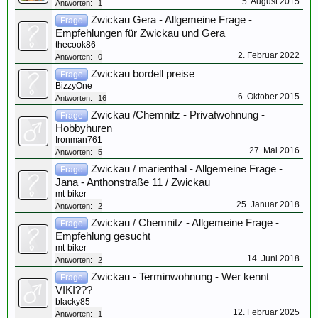
5. August 2015
Antworten:
1
Zwickau Gera - Allgemeine Frage -
Frage
Empfehlungen für Zwickau und Gera
thecook86
2. Februar 2022
Antworten:
0
Zwickau bordell preise
Frage
BizzyOne
6. Oktober 2015
Antworten:
16
Zwickau /Chemnitz - Privatwohnung -
Frage
Hobbyhuren
Ironman761
27. Mai 2016
Antworten:
5
Zwickau / marienthal - Allgemeine Frage -
Frage
Jana - Anthonstraße 11 / Zwickau
mt-biker
25. Januar 2018
Antworten:
2
Zwickau / Chemnitz - Allgemeine Frage -
Frage
Empfehlung gesucht
mt-biker
14. Juni 2018
Antworten:
2
Zwickau - Terminwohnung - Wer kennt
Frage
VIKI???
blacky85
12. Februar 2025
Antworten:
1