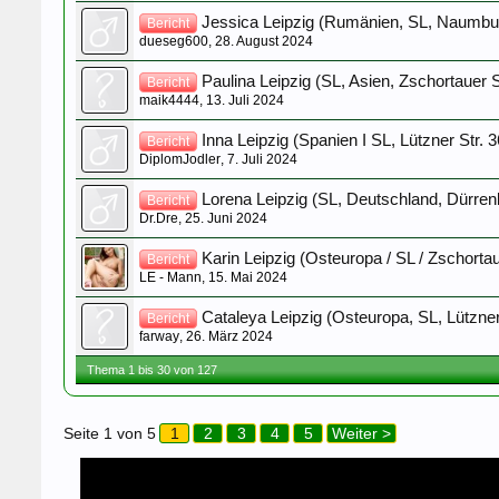
Jessica Leipzig (Rumänien, SL, Naumbur
Bericht
dueseg600
,
28. August 2024
Paulina Leipzig (SL, Asien, Zschortauer S
Bericht
maik4444
,
13. Juli 2024
Inna Leipzig (Spanien I SL, Lützner Str. 3
Bericht
DiplomJodler
,
7. Juli 2024
Lorena Leipzig (SL, Deutschland, Dürrenb
Bericht
Dr.Dre
,
25. Juni 2024
Karin Leipzig (Osteuropa / SL / Zschortau
Bericht
LE - Mann
,
15. Mai 2024
Cataleya Leipzig (Osteuropa, SL, Lützner
Bericht
farway
,
26. März 2024
Thema 1 bis 30 von 127
Seite 1 von 5
1
2
3
4
5
Weiter >