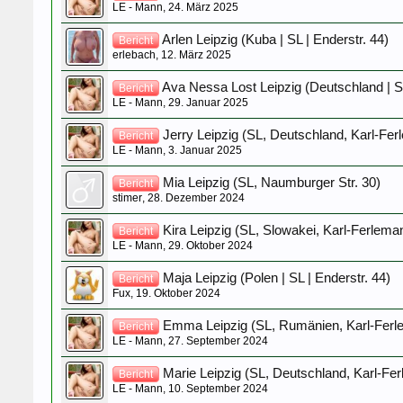
LE - Mann
,
24. März 2025
Arlen Leipzig (Kuba | SL | Enderstr. 44)
Bericht
erlebach
,
12. März 2025
Ava Nessa Lost Leipzig (Deutschland | SL
Bericht
LE - Mann
,
29. Januar 2025
Jerry Leipzig (SL, Deutschland, Karl-Fer
Bericht
LE - Mann
,
3. Januar 2025
Mia Leipzig (SL, Naumburger Str. 30)
Bericht
stimer
,
28. Dezember 2024
Kira Leipzig (SL, Slowakei, Karl-Ferleman
Bericht
LE - Mann
,
29. Oktober 2024
Maja Leipzig (Polen | SL | Enderstr. 44)
Bericht
Fux
,
19. Oktober 2024
Emma Leipzig (SL, Rumänien, Karl-Ferle
Bericht
LE - Mann
,
27. September 2024
Marie Leipzig (SL, Deutschland, Karl-Fer
Bericht
LE - Mann
,
10. September 2024