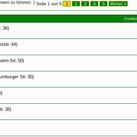
assen zu können. )
Seite 1 von 5
1
2
3
4
5
Weiter >
Erstellu
. 36)
sstr. 44)
ann-Str. 50)
umburger Str. 30)
6)
r. 36)