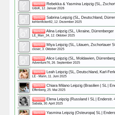
Rebekka & Yasmina Leipzig (SL, Zschort
Bericht
UdoK
,
12. Januar 2026
Sabrina Leipzig (SL, Deutschland, Dürren
Bericht
kehlenficker82
,
12. Dezember 2025
Alina Leipzig (SL, Ukraine, Dürrenberger 
Bericht
LE_Man_34
,
12. Oktober 2025
Miya Leipzig (SL, Litauen, Zschortauer St
Bericht
closer
,
3. Oktober 2025
Alice Leipzig (SL, Moldawien, Dürrenberge
Bericht
Adventure76
,
26. September 2025
Leah Leipzig (SL, Deutschland, Karl-Ferl
Bericht
LE - Mann
,
11. Juni 2025
Chiara Milano Leipzig (Brasilien | SL | En
Bericht
Effenberg
,
25. Mai 2025
Elena Leipzig (Russland I SL | Enderstr. 
Bericht
Sabata
,
30. April 2025
Yasmina Leipzig (Osteuropa| SL | Enderst
Bericht