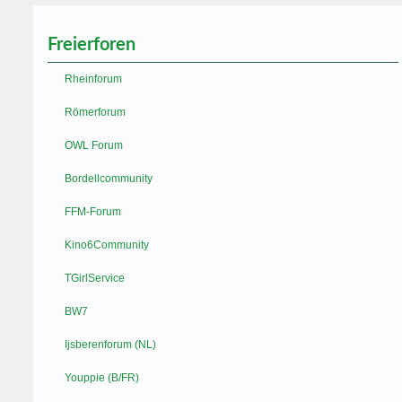
Freierforen
Rheinforum
Römerforum
OWL Forum
Bordellcommunity
FFM-Forum
Kino6Community
TGirlService
BW7
Ijsberenforum (NL)
Youppie (B/FR)