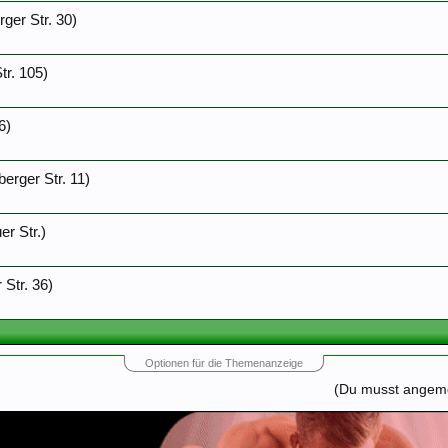
ger Str. 30)
tr. 105)
6)
erger Str. 11)
er Str.)
 Str. 36)
Optionen für die Themenanzeige
(Du musst angemel