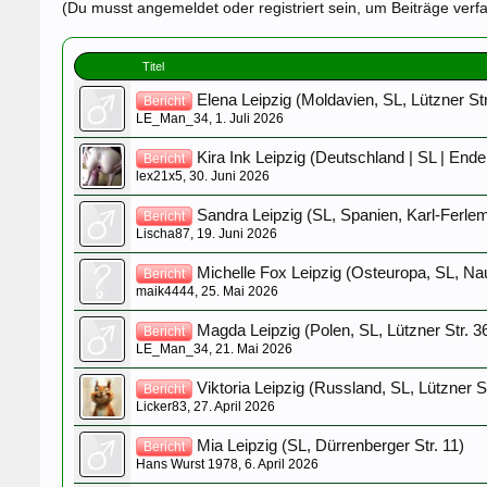
(Du musst angemeldet oder registriert sein, um Beiträge verf
Titel
Elena Leipzig (Moldavien, SL, Lützner Str
Bericht
LE_Man_34
,
1. Juli 2026
Kira Ink Leipzig (Deutschland | SL | Ender
Bericht
lex21x5
,
30. Juni 2026
Sandra Leipzig (SL, Spanien, Karl-Ferlem
Bericht
Lischa87
,
19. Juni 2026
Michelle Fox Leipzig (Osteuropa, SL, Na
Bericht
maik4444
,
25. Mai 2026
Magda Leipzig (Polen, SL, Lützner Str. 3
Bericht
LE_Man_34
,
21. Mai 2026
Viktoria Leipzig (Russland, SL, Lützner St
Bericht
Licker83
,
27. April 2026
Mia Leipzig (SL, Dürrenberger Str. 11)
Bericht
Hans Wurst 1978
,
6. April 2026